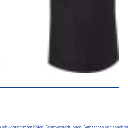
m mit vorgeformten Knien, Saumverstärkungen, Gamaschen und abnehmbare