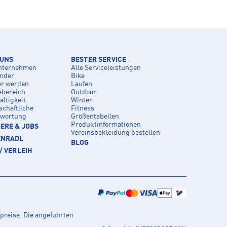
 UNS
BESTER SERVICE
nternehmen
Alle Serviceleistungen
inder
Bike
er werden
Laufen
ebereich
Outdoor
ltigkeit
Winter
schaftliche
Fitness
twortung
Größentabellen
Produktinformationen
ERE & JOBS
Vereinsbekleidung bestellen
ENRADL
BLOG
/ VERLEIH
preise. Die angeführten