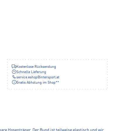
Kostenlose Rücksendung
Schnelle Lieferung
service.eshop
@
intersport.at
Gratis Abholung im Shop**
 Hosenträger. Der Bund ist teilweise elastisch und wir