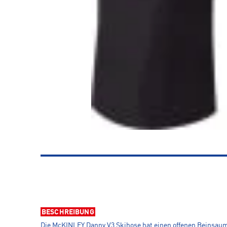
BESCHREIBUNG
Die McKINLEY Danny V3 Skihose hat einen offenen Beinsau