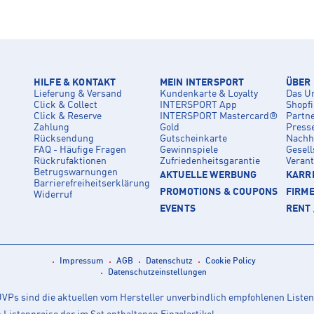
HILFE & KONTAKT
MEIN INTERSPORT
ÜBER
Lieferung & Versand
Kundenkarte & Loyalty
Das U
Click & Collect
INTERSPORT App
Shopf
Click & Reserve
INTERSPORT Mastercard®
Partn
Zahlung
Gold
Press
Rücksendung
Gutscheinkarte
Nachha
FAQ - Häufige Fragen
Gewinnspiele
Gesell
Rückrufaktionen
Zufriedenheitsgarantie
Veran
Betrugswarnungen
AKTUELLE WERBUNG
KARRI
Barrierefreiheitserklärung
PROMOTIONS & COUPONS
FIRM
Widerruf
EVENTS
RENT 
Impressum
AGB
Datenschutz
Cookie Policy
Datenschutzeinstellungen
Ps sind die aktuellen vom Hersteller unverbindlich empfohlenen Listen