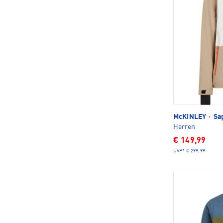
McKINLEY
·
Sag
Herren
€ 149,99
UVP*
€ 299,99