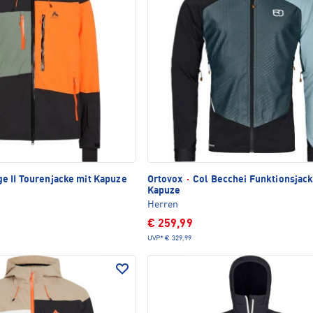
e II Tourenjacke mit Kapuze
Ortovox
·
Col Becchei Funktionsjack
Kapuze
Herren
€ 259,99
UVP*
€ 329,99