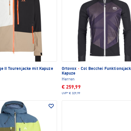
e II Tourenjacke mit Kapuze
Ortovox
·
Col Becchei Funktionsjack
Kapuze
Herren
€ 259,99
UVP*
€ 329,99