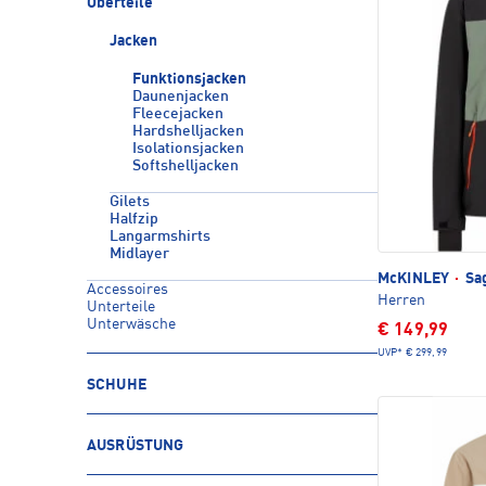
Oberteile
Jacken
Funktionsjacken
Daunenjacken
Fleecejacken
Hardshelljacken
Isolationsjacken
Softshelljacken
Gilets
Halfzip
Langarmshirts
Midlayer
McKINLEY
·
Sag
Accessoires
Herren
Unterteile
Unterwäsche
€ 149,99
UVP*
€ 299,99
SCHUHE
AUSRÜSTUNG