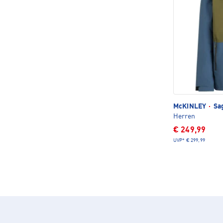
McKINLEY
·
Sag
Herren
€ 249,99
UVP*
€ 299,99