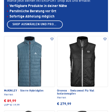
Wähle jetzt deinen INTERSPORT Shop aus und erhalte:
Verfügbare Produkte in deiner Nähe
Persönliche Beratung vor Ort
Sofortige Abholung möglich
SHOP AUSWÄHLEN UND PRODUKTE ANZEIGEN
McKINLEY
·
Sierre Hybridgilet
Ortovox
·
Swisswool Piz Vial
Isolationsgilet
Herren
Herren
€ 89,99
€ 279,99
UVP*
€ 119,99