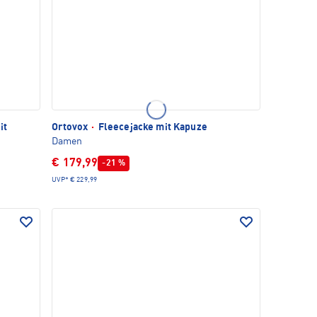
it
Ortovox
·
Fleecejacke mit Kapuze
Damen
€ 179,99
-21 %
UVP*
€ 229,99