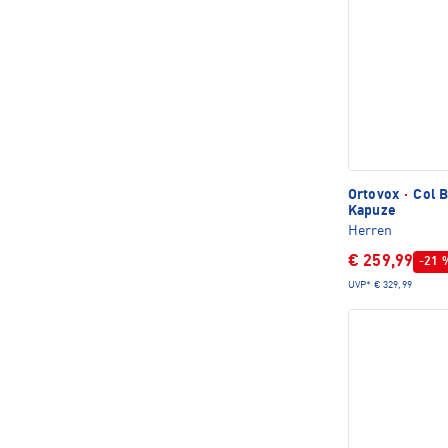
Ortovox
·
Col B
Kapuze
Herren
€ 259,99
-21 
UVP*
€ 329,99