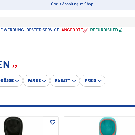
Gratis Abholung im Shop
LE WERBUNG
BESTER SERVICE
ANGEBOTE
REFURBISHED
EN
62
GRÖSSE
FARBE
RABATT
PREIS