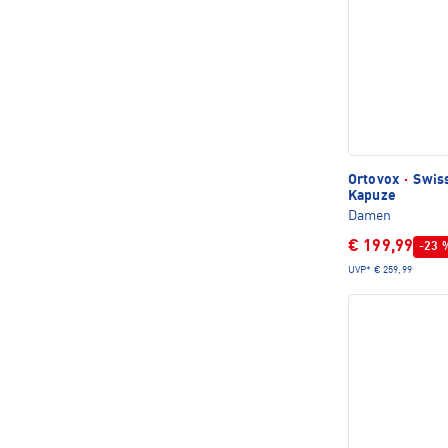
Ortovox
·
Swiss
Kapuze
Damen
€ 199,99
-23 
UVP*
€ 259,99