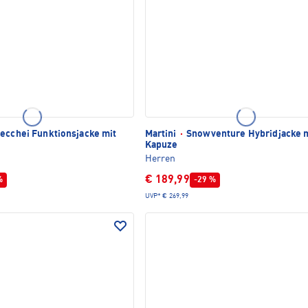
ecchei Funktionsjacke mit
Martini
·
Snowventure Hybridjacke 
Kapuze
Herren
€ 189,99
%
-29 %
UVP*
€ 269,99