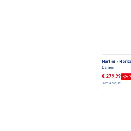
Martini
·
Horizo
Damen
€ 279,99
-24 
UVP*
€ 369,99