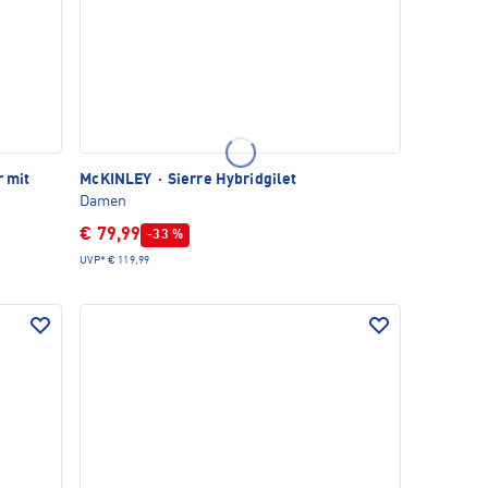
 mit
McKINLEY
·
Sierre Hybridgilet
Damen
€ 79,99
-33 %
UVP*
€ 119,99