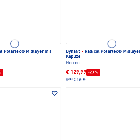
l Polartec® Midlayer mit
Dynafit
·
Radical Polartec® Midlayer
Kapuze
Herren
€ 129,99
%
-23 %
UVP*
€ 169,99