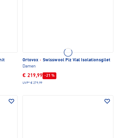
mit
Ortovox
·
Swisswool Piz Vial Isolationsgilet
Damen
€ 219,99
-21 %
UVP*
€ 279,99