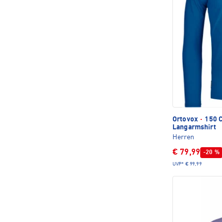
Ortovox
·
150 C
Langarmshirt
Herren
€ 79,99
-20 %
UVP*
€ 99,99