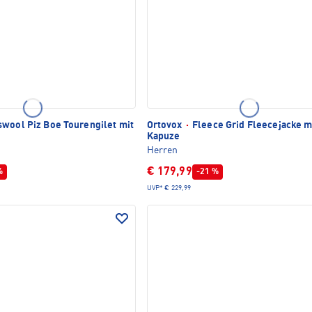
wool Piz Boe Tourengilet mit
Ortovox
·
Fleece Grid Fleecejacke m
Kapuze
Herren
€ 179,99
%
-21 %
UVP*
€ 229,99