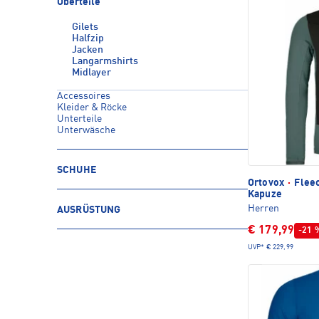
Oberteile
Gilets
Halfzip
Jacken
Langarmshirts
Midlayer
Accessoires
Kleider & Röcke
Unterteile
Unterwäsche
SCHUHE
Ortovox
·
Fleec
Kapuze
Herren
AUSRÜSTUNG
€ 179,99
-21 
UVP*
€ 229,99