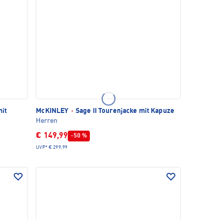
mit
McKINLEY
·
Sage II Tourenjacke mit Kapuze
Herren
€ 149,99
-50 %
UVP*
€ 299,99