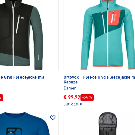
e Grid Fleecejacke mit
Ortovox
·
Fleece Grid Fleecejacke m
Kapuze
Damen
€ 99,99
%
-54 %
UVP*
€ 219,99