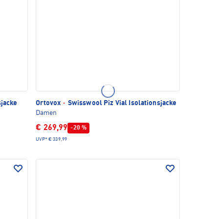
sjacke
Ortovox
·
Swisswool Piz Vial Isolationsjacke
Damen
€ 269,99
-20 %
UVP*
€ 339,99