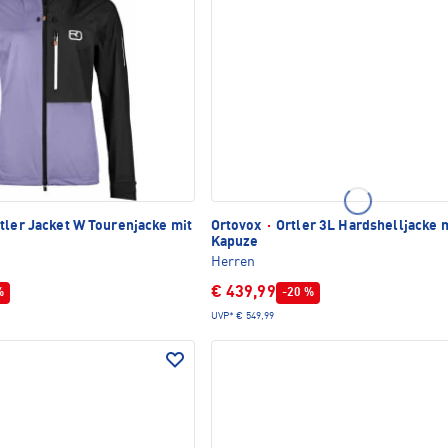
tler Jacket W Tourenjacke mit
Ortovox
·
Ortler 3L Hardshelljacke 
Kapuze
Herren
€ 439,99
%
-20 %
UVP*
€ 549,99