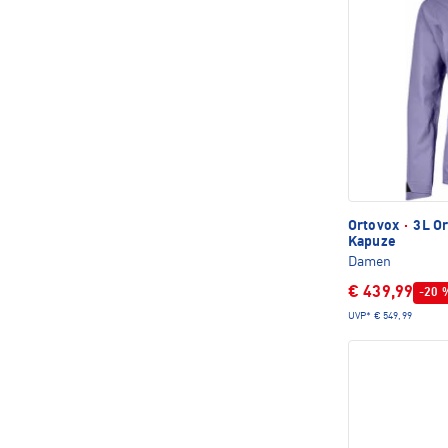
Ortovox
·
3L Or
Kapuze
Damen
€ 439,99
-20 
UVP*
€ 549,99