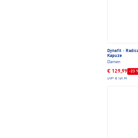
Dynafit
·
Radica
Kapuze
Damen
€ 129,99
-23 
UVP*
€ 169,99