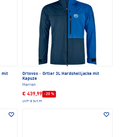
 mit
Ortovox
·
Ortler 3L Hardshelljacke mit
Kapuze
Herren
€ 439,99
-20 %
UVP*
€ 549,99