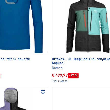
ool Mtn Silhouette
Ortovox
·
3L Deep Shell Tourenjacke
Kapuze
Damen
€ 499,99
-27 %
UVP*
€ 689,99