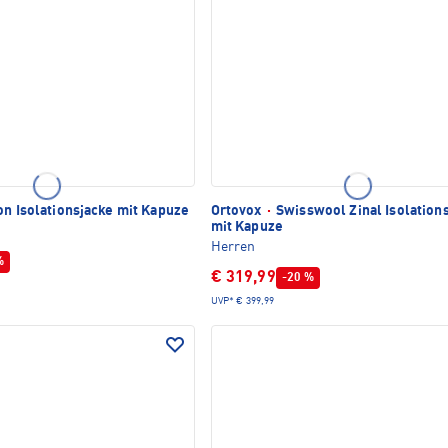
n Isolationsjacke mit Kapuze
Ortovox
·
Swisswool Zinal Isolation
mit Kapuze
Herren
%
€ 319,99
-20 %
UVP*
€ 399,99