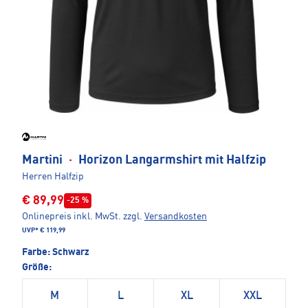
Martini
·
Horizon Langarmshirt mit Halfzip
Herren Halfzip
€ 89,99
-25 %
Onlinepreis inkl. MwSt.
zzgl.
Versandkosten
UVP*
€ 119,99
Farbe:
Schwarz
Größe:
M
L
XL
XXL