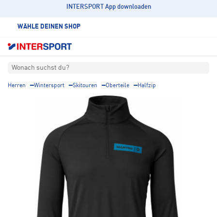
INTERSPORT App downloaden
WÄHLE DEINEN SHOP
Wonach suchst du?
Herren
Wintersport
Skitouren
Oberteile
Halfzip