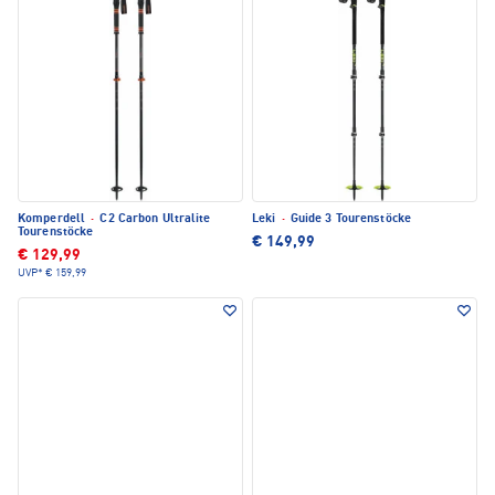
Komperdell
·
C2 Carbon Ultralite
Leki
·
Guide 3 Tourenstöcke
Tourenstöcke
€ 149,99
€ 129,99
UVP*
€ 159,99