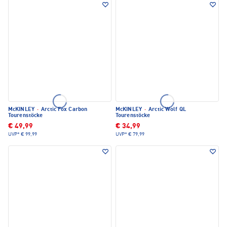
McKINLEY
·
Arctic Fox Carbon
McKINLEY
·
Arctic Wolf QL
Tourenstöcke
Tourenstöcke
€ 49,99
€ 34,99
UVP*
€ 99,99
UVP*
€ 79,99