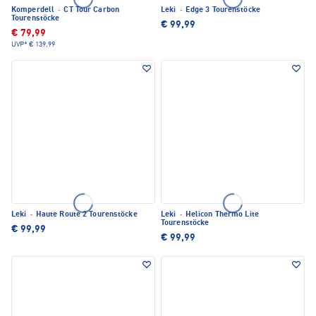
Komperdell
·
CT Tour Carbon
Leki
·
Edge 3 Tourenstöcke
Tourenstöcke
€ 99,99
€ 79,99
UVP*
€ 139,99
Leki
·
Haute Route 2 Tourenstöcke
Leki
·
Helicon Thermo Lite
Tourenstöcke
€ 99,99
€ 99,99