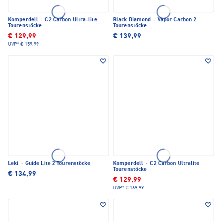
Komperdell
·
C2 Carbon Ultra-lite
Black Diamond
·
Vapor Carbon 2
Tourenstöcke
Tourenstöcke
€ 129,99
€ 139,99
UVP*
€ 159,99
Leki
·
Guide Lite 2 Tourenstöcke
Komperdell
·
C2 Carbon Ultralite
Tourenstöcke
€ 134,99
€ 129,99
UVP*
€ 169,99