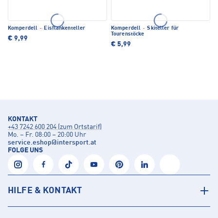
Komperdell
·
Eisflankenteller
Komperdell
·
Skiteller für
Tourenstöcke
€ 9,99
€ 5,99
KONTAKT
+43 7242 600 204 (zum Ortstarif)
Mo. – Fr. 08:00 – 20:00 Uhr
service.eshop
@
intersport.at
FOLGE UNS
HILFE & KONTAKT