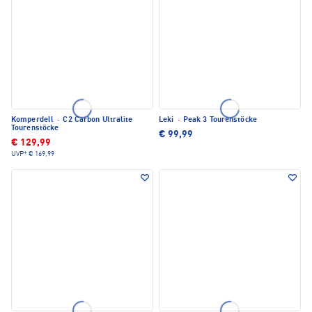
Komperdell
·
C2 Carbon Ultralite
Leki
·
Peak 3 Tourenstöcke
Tourenstöcke
€ 99,99
€ 129,99
UVP*
€ 169,99