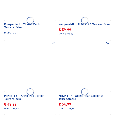
Komperdell
·
Titanal Vario
Komperdell
·
Ti Tour 3.0 Tourenstöcke
Tourenstöcke
€ 59,99
€ 69,99
UVP*
€ 99,99
McKINLEY
·
Arctic Fox Carbon
McKINLEY
·
Arctic Bear Carbon QL
Tourenstöcke
Tourenstöcke
€ 49,99
€ 54,99
UVP*
€ 99,99
UVP*
€ 119,99