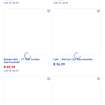
UVP*
€ 139,99
UVP*
€ 139,99
Komperdell
·
CT Tour Carbon
Leki
·
Helicon Lite Tourenstöcke
Tourenstöcke
€ 94,99
€ 89,99
UVP*
€ 139,99