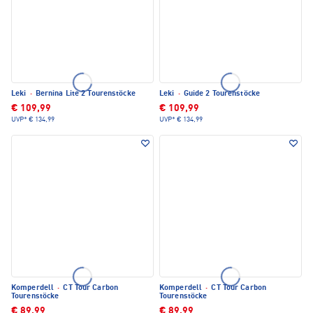
Leki
·
Bernina Lite 2 Tourenstöcke
Leki
·
Guide 2 Tourenstöcke
€ 109,99
€ 109,99
UVP*
€ 134,99
UVP*
€ 134,99
Komperdell
·
CT Tour Carbon
Komperdell
·
CT Tour Carbon
Tourenstöcke
Tourenstöcke
€ 89,99
€ 89,99