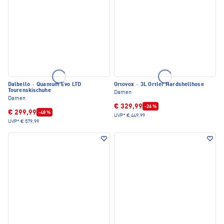
Dalbello
·
Quantum Evo LTD
Ortovox
·
3L Ortler Hardshellhose
Tourenskischuhe
Damen
Damen
€ 329,99
-26 %
€ 299,99
-48 %
UVP*
€ 449,99
UVP*
€ 579,99