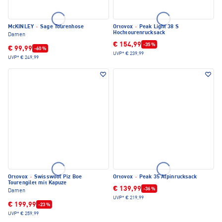
McKINLEY
·
Sage Tourenhose
Ortovox
·
Peak Light 38 S
Hochtourenrucksack
Damen
€ 154,99
-35 %
€ 99,99
-60 %
UVP*
€ 239,99
UVP*
€ 249,99
Ortovox
·
Swisswool Piz Boe
Ortovox
·
Peak 35 Alpinrucksack
Tourengilet mit Kapuze
€ 139,99
-36 %
Damen
UVP*
€ 219,99
€ 199,99
-23 %
UVP*
€ 259,99