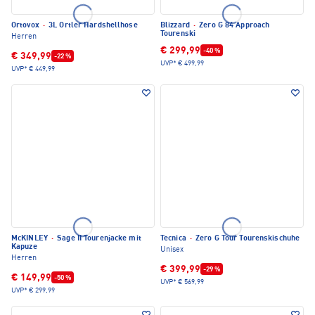
Ortovox
·
3L Ortler Hardshellhose
Blizzard
·
Zero G 84 Approach
Tourenski
Herren
€ 299,99
-40 %
€ 349,99
-22 %
UVP*
€ 499,99
UVP*
€ 449,99
McKINLEY
·
Sage II Tourenjacke mit
Tecnica
·
Zero G Tour Tourenskischuhe
Kapuze
Unisex
Herren
€ 399,99
-29 %
€ 149,99
-50 %
UVP*
€ 569,99
UVP*
€ 299,99