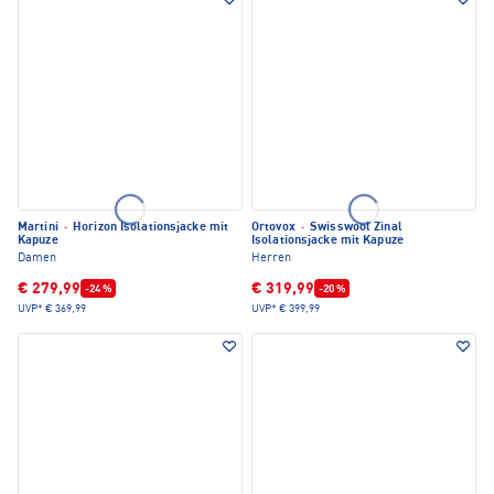
Martini
·
Horizon Isolationsjacke mit
Ortovox
·
Swisswool Zinal
Kapuze
Isolationsjacke mit Kapuze
Damen
Herren
€ 279,99
€ 319,99
-24 %
-20 %
UVP*
€ 369,99
UVP*
€ 399,99