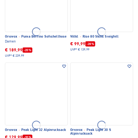
Ortovox
·
Punta Berrino Softshellhose
Völkl
·
Rise 80 Skins Steigfell
Damen
€ 99,99
-28 %
€ 189,99
UVP*
€ 139,99
-20 %
UVP*
€ 239,99
Ortovox
·
Peak Light 32 Alpinrucksack
Ortovox
·
Peak Light 30 S
Alpinrucksack
€ 129,99
-35 %