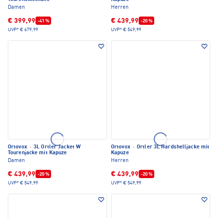
Damen
Herren
€ 399,99
€ 439,99
-41 %
-20 %
UVP*
€ 679,99
UVP*
€ 549,99
Ortovox
·
3L Ortler Jacket W
Ortovox
·
Ortler 3L Hardshelljacke mit
Tourenjacke mit Kapuze
Kapuze
Damen
Herren
€ 439,99
€ 439,99
-20 %
-20 %
UVP*
€ 549,99
UVP*
€ 549,99