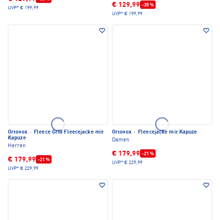
€ 129,99
-35 %
UVP*
€ 199,99
UVP*
€ 199,99
Ortovox
·
Fleece Grid Fleecejacke mit
Ortovox
·
Fleecejacke mit Kapuze
Kapuze
Damen
Herren
€ 179,99
-21 %
€ 179,99
-21 %
UVP*
€ 229,99
UVP*
€ 229,99