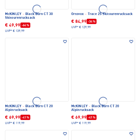
McKINLEY
·
Black Burn CT 30
Ortovox
·
Trace 25 Skitourenrucksack
Skitourenrucksack
€ 84,99
-34 %
€ 49,99
-64 %
UVP*
€ 129,99
UVP*
€ 139,99
McKINLEY
·
Black Burn CT 20
McKINLEY
·
Black Burn CT 20
Alpinrucksack
Alpinrucksack
€ 69,99
€ 69,99
-41 %
-41 %
UVP*
€ 119,99
UVP*
€ 119,99