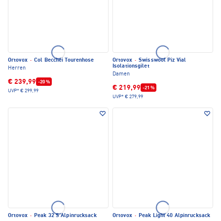
Ortovox
·
Col Becchei Tourenhose
Ortovox
·
Swisswool Piz Vial
Isolationsgilet
Herren
Damen
€ 239,99
-20 %
€ 219,99
-21 %
UVP*
€ 299,99
UVP*
€ 279,99
Ortovox
·
Peak 32 S Alpinrucksack
Ortovox
·
Peak Light 40 Alpinrucksack