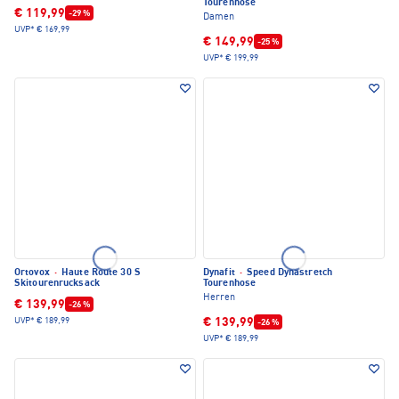
Tourenhose
€ 119,99
-29 %
Damen
UVP*
€ 169,99
€ 149,99
-25 %
UVP*
€ 199,99
Ortovox
·
Haute Route 30 S
Dynafit
·
Speed Dynastretch
Skitourenrucksack
Tourenhose
Herren
€ 139,99
-26 %
€ 139,99
UVP*
€ 189,99
-26 %
UVP*
€ 189,99