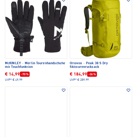
McKINLEY
·
Merlin Tourenhandschuhe
Ortovox
·
Peak 38 S Dry
mit Touchfunktion
Skitourenrucksack
€ 14,99
€ 184,99
-70 %
-36 %
UVP*
€ 49,99
UVP*
€ 289,99