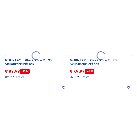
McKINLEY
·
Black Burn CT 30
McKINLEY
·
Black Burn CT 30
Skitourenrucksack
Skitourenrucksack
€ 89,99
€ 49,99
-35 %
-64 %
UVP*
€ 139,99
UVP*
€ 139,99