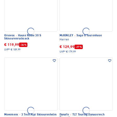
Ortovox
·
Haute Route 30 S
McKINLEY
·
Sage II Tourenhose
Skitourenrucksack
Herren
€ 119,99
-36 %
€ 129,99
-27 %
UVP*
€ 189,99
UVP*
€ 179,99
Movement
·
3 Tech Alpi Skitourenhelm
Dynafit
·
TLT Touring Dynastretch