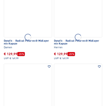
Dynafit
·
Radical Polartec® Midlayer
Dynafit
·
Radical Polartec® Midlayer
mit Kapuze
mit Kapuze
Damen
Herren
€ 129,99
€ 129,99
-23 %
-23 %
UVP*
€ 169,99
UVP*
€ 169,99