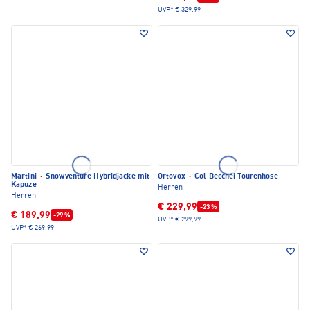
UVP*
€ 329,99
Martini
·
Snowventure Hybridjacke mit
Ortovox
·
Col Becchei Tourenhose
Kapuze
Herren
Herren
€ 229,99
-23 %
€ 189,99
-29 %
UVP*
€ 299,99
UVP*
€ 269,99