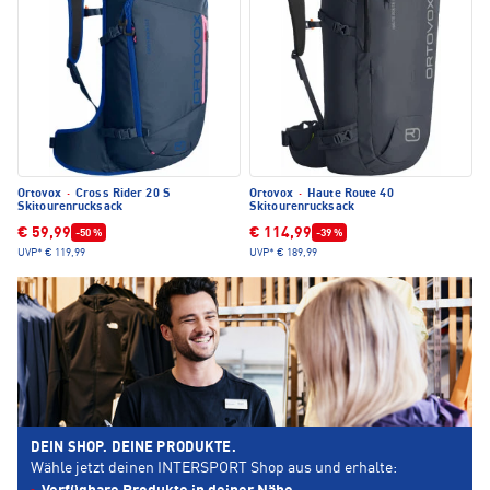
Ortovox
·
Cross Rider 20 S
Ortovox
·
Haute Route 40
Skitourenrucksack
Skitourenrucksack
€ 59,99
€ 114,99
-50 %
-39 %
UVP*
€ 119,99
UVP*
€ 189,99
DEIN SHOP. DEINE PRODUKTE.
Wähle jetzt deinen INTERSPORT Shop aus und erhalte: