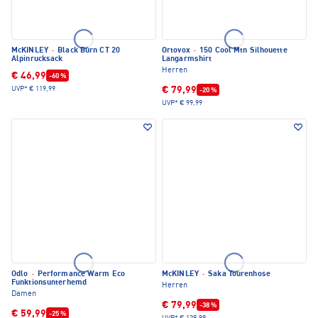
McKINLEY
·
Black Burn CT 20
Ortovox
·
150 Cool Mtn Silhouette
Alpinrucksack
Langarmshirt
Herren
€ 46,99
-60 %
€ 79,99
UVP*
€ 119,99
-20 %
UVP*
€ 99,99
Odlo
·
Performance Warm Eco
McKINLEY
·
Saka Tourenhose
Funktionsunterhemd
Herren
Damen
€ 79,99
-38 %
€ 59,99
-25 %