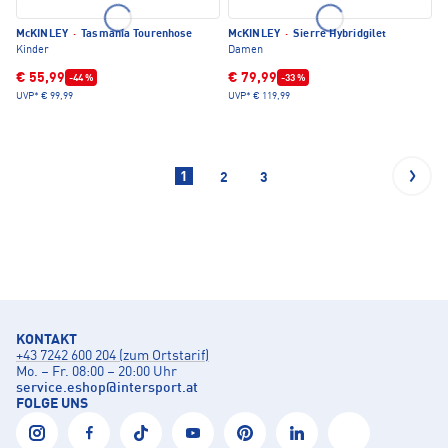
McKINLEY
·
Tasmania Tourenhose
McKINLEY
·
Sierre Hybridgilet
Kinder
Damen
€ 55,99
€ 79,99
-44 %
-33 %
UVP*
€ 99,99
UVP*
€ 119,99
1
2
3
KONTAKT
+43 7242 600 204 (zum Ortstarif)
Mo. – Fr. 08:00 – 20:00 Uhr
service.eshop
@
intersport.at
FOLGE UNS