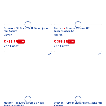
Ortovox
·
3L Deep Shell Tourenjacke
Fischer
·
Travers Xtreme GR
mit Kapuze
Tourenskischuhe
Damen
Herren
€ 499,99
€ 399,99
-27 %
-41 %
UVP*
€ 689,99
UVP*
€ 679,99
Fischer
·
Travers Xtreme GR WS
Ortovox
·
Ortler 3L Hardshelljacke mit
Tourenskischuhe
Kapuze