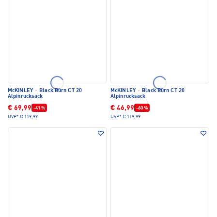
McKINLEY
·
Black Burn CT 20
McKINLEY
·
Black Burn CT 20
Alpinrucksack
Alpinrucksack
€ 69,99
€ 46,99
-41 %
-60 %
UVP*
€ 119,99
UVP*
€ 119,99