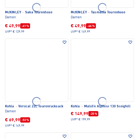
McKINLEY
·
Saka Tourenhose
McKINLEY
·
Tasmania Tourenhose
Damen
Damen
€ 49,99
€ 49,99
-61 %
-66 %
UVP*
€ 129,99
UVP*
€ 149,99
Kohla
·
Vertical 22L Tourenrucksack
Kohla
·
Multifit Alpinist 130 Steigfell
Damen
€ 149,99
-25 %
€ 69,99
UVP*
€ 199,99
-53 %
UVP*
€ 149,99