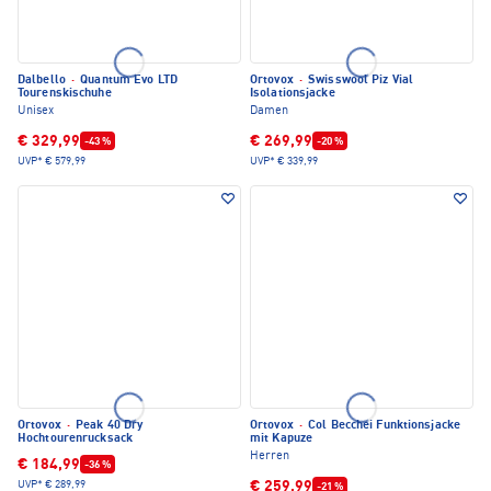
Dalbello
·
Quantum Evo LTD
Ortovox
·
Swisswool Piz Vial
Tourenskischuhe
Isolationsjacke
Unisex
Damen
€ 329,99
€ 269,99
-43 %
-20 %
UVP*
€ 579,99
UVP*
€ 339,99
Ortovox
·
Peak 40 Dry
Ortovox
·
Col Becchei Funktionsjacke
Hochtourenrucksack
mit Kapuze
Herren
€ 184,99
-36 %
€ 259,99
UVP*
€ 289,99
-21 %