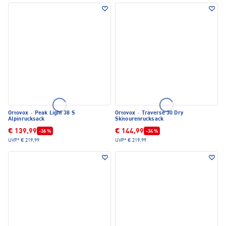
Ortovox
·
Peak Light 38 S
Ortovox
·
Traverse 30 Dry
Alpinrucksack
Skitourenrucksack
€ 139,99
€ 144,99
-36 %
-34 %
UVP*
€ 219,99
UVP*
€ 219,99