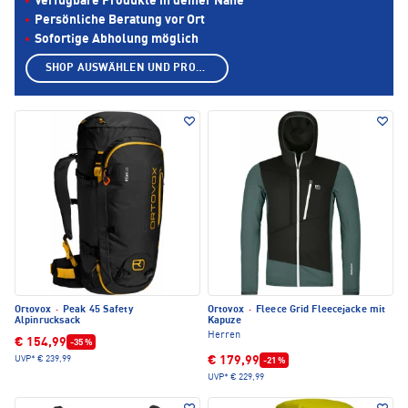
Verfügbare Produkte in deiner Nähe
Persönliche Beratung vor Ort
Sofortige Abholung möglich
SHOP AUSWÄHLEN UND PRODUKTE ANZEIGEN
Ortovox
·
Peak 45 Safety
Ortovox
·
Fleece Grid Fleecejacke mit
Alpinrucksack
Kapuze
Herren
€ 154,99
-35 %
€ 179,99
UVP*
€ 239,99
-21 %
UVP*
€ 229,99