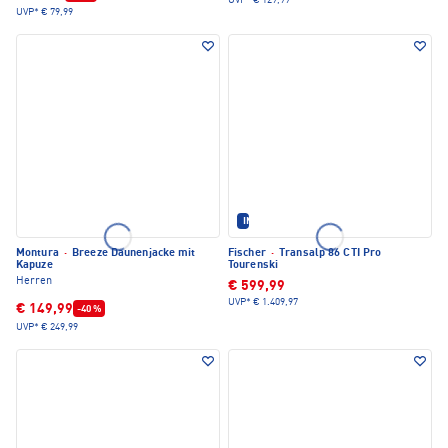
UVP*
€ 129,99
UVP*
€ 79,99
IM SET ERHÄLTLICH
Montura
·
Breeze Daunenjacke mit
Fischer
·
Transalp 86 CTI Pro
Kapuze
Tourenski
Herren
€ 599,99
UVP*
€ 1.409,97
€ 149,99
-40 %
UVP*
€ 249,99