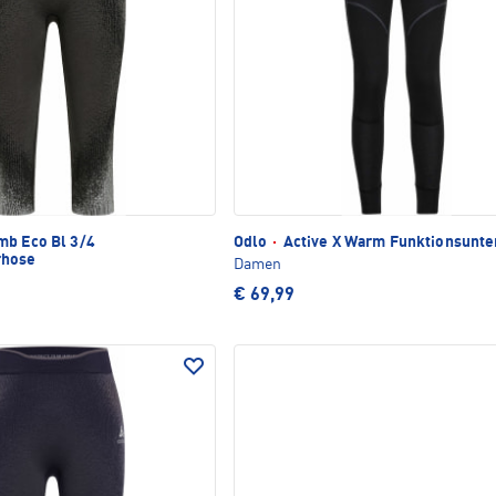
b Eco Bl 3/4
Odlo
·
Active X Warm Funktionsunte
rhose
Damen
€ 69,99