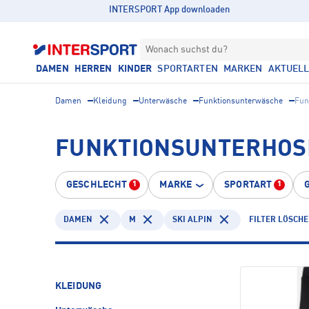
INTERSPORT App downloaden
Wonach suchst du?
DAMEN
HERREN
KINDER
SPORTARTEN
MARKEN
AKTUEL
Damen
Kleidung
Unterwäsche
Funktionsunterwäsche
Fun
FUNKTIONSUNTERHOSE
GESCHLECHT
MARKE
SPORTART
1
1
DAMEN
M
SKI ALPIN
FILTER LÖSCH
KLEIDUNG