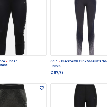
ance
·
Rider
Odlo
·
Blackcomb Funktionsunterho
rhose
Damen
€ 89,99