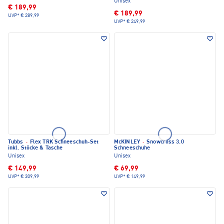
Unisex
€ 189,99
€ 189,99
UVP*
€ 289,99
UVP*
€ 249,99
Tubbs
·
Flex TRK Schneeschuh-Set
McKINLEY
·
Snowcross 3.0
inkl. Stöcke & Tasche
Schneeschuhe
Unisex
Unisex
€ 149,99
€ 69,99
UVP*
€ 309,99
UVP*
€ 149,99