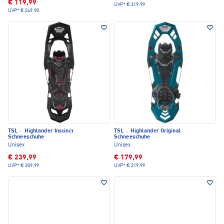
€ 119,99
UVP*
€ 319,99
UVP*
€ 249,90
TSL
·
Highlander Instinct
TSL
·
Highlander Original
Schneeschuhe
Schneeschuhe
Unisex
Unisex
€ 239,99
€ 179,99
UVP*
€ 309,99
UVP*
€ 219,99