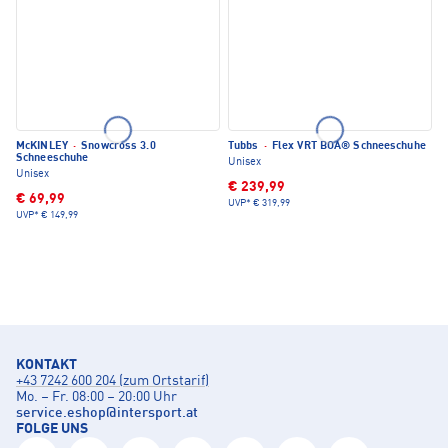
McKINLEY
·
Snowcross 3.0
Tubbs
·
Flex VRT BOA® Schneeschuhe
Schneeschuhe
Unisex
Unisex
€ 239,99
€ 69,99
UVP*
€ 319,99
UVP*
€ 149,99
KONTAKT
+43 7242 600 204 (zum Ortstarif)
Mo. – Fr. 08:00 – 20:00 Uhr
service.eshop
@
intersport.at
FOLGE UNS