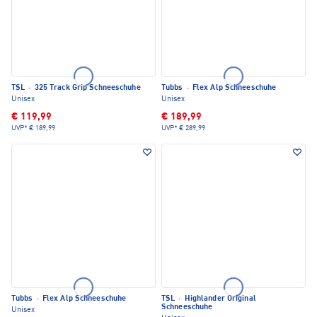
TSL
·
325 Track Grip Schneeschuhe
Tubbs
·
Flex Alp Schneeschuhe
Unisex
Unisex
€ 119,99
€ 189,99
UVP*
€ 189,99
UVP*
€ 289,99
Tubbs
·
Flex Alp Schneeschuhe
TSL
·
Highlander Original
Schneeschuhe
Unisex