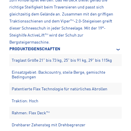
zum Kinderspiel werden. Das Verdeck bietet genau die
richtige Steifigkeit beim Traversieren und passt sich
gleichzeitig dem Gelände an. Zusammen mit den griffigen
Traktionsschienen und dem Viper™-2.0-Steigeisen greift
dieser Schneeschuh in jeder Schneelage. Mit der 19°-
Steighilfe ActiveLift™ wird der Schuh zur
Bergsteigermaschine.
PRODUKTEIGENSCHAFTEN
Traglast Größe 21" bis 73 kg, 25" bis 91 kg, 29" bis 115kg
Einsatzgebiet: Backcountry, steile Berge, gemischte
Bedingungen
Patentierte Flex Technologie für natürliches Abrollen
Traktion: Hoch
Rahmen: Flex Deck™
Drehbarer Zehensteg mit Drehbegrenzer