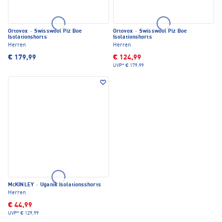
Ortovox
·
Swisswool Piz Boe
Ortovox
·
Swisswool Piz Boe
Isolationshorts
Isolationshorts
Herren
Herren
€ 179,99
€ 124,99
UVP*
€ 179,99
McKINLEY
·
Uganik Isolationsshorts
Herren
€ 44,99
UVP*
€ 129,99