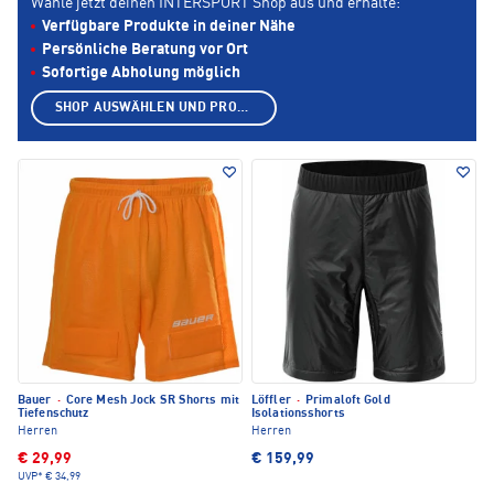
Wähle jetzt deinen INTERSPORT Shop aus und erhalte:
Verfügbare Produkte in deiner Nähe
Persönliche Beratung vor Ort
Sofortige Abholung möglich
SHOP AUSWÄHLEN UND PRODUKTE ANZEIGEN
Bauer
·
Core Mesh Jock SR Shorts mit
Löffler
·
Primaloft Gold
Tiefenschutz
Isolationsshorts
Herren
Herren
€ 29,99
€ 159,99
UVP*
€ 34,99