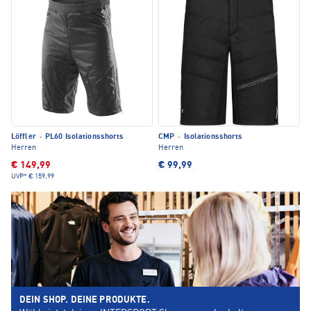
Löffler
·
PL60 Isolationsshorts
CMP
·
Isolationsshorts
Herren
Herren
€ 149,99
€ 99,99
UVP*
€ 159,99
DEIN SHOP. DEINE PRODUKTE.