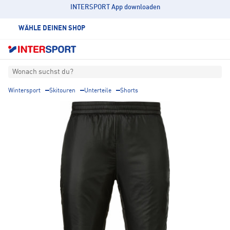
INTERSPORT App downloaden
WÄHLE DEINEN SHOP
Wonach suchst du?
Wintersport
Skitouren
Unterteile
Shorts