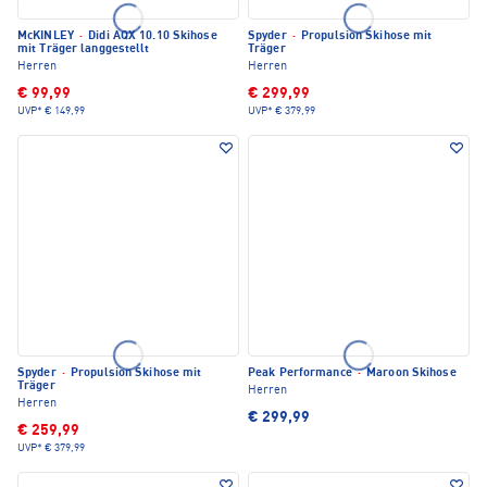
McKINLEY
·
Didi AQX 10.10 Skihose
Spyder
·
Propulsion Skihose mit
mit Träger langgestellt
Träger
Herren
Herren
€ 99,99
€ 299,99
UVP*
€ 149,99
UVP*
€ 379,99
Spyder
·
Propulsion Skihose mit
Peak Performance
·
Maroon Skihose
Träger
Herren
Herren
€ 299,99
€ 259,99
UVP*
€ 379,99