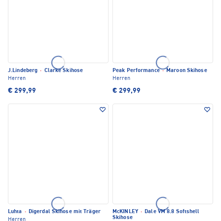
J.Lindeberg
·
Clarke Skihose
Peak Performance
·
Maroon Skihose
Herren
Herren
€ 299,99
€ 299,99
Luhta
·
Digerdal Skihose mit Träger
McKINLEY
·
Dale VM 8.8 Softshell
Skihose
Herren