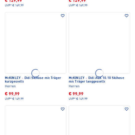
€ 129,99
€ 129,99
UVP*
€ 169,99
UVP*
€ 169,99
McKINLEY
·
Didi Skihose mit Träger
McKINLEY
·
Didi AQX 10.10 Skihose
kurzgestellt
mit Träger langgestellt
Herren
Herren
€ 99,99
€ 99,99
UVP*
€ 149,99
UVP*
€ 149,99