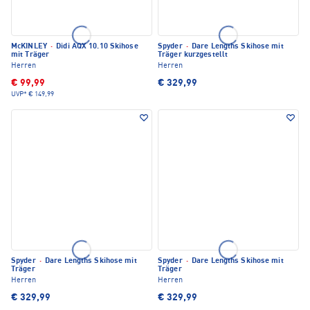
McKINLEY
·
Didi AQX 10.10 Skihose
Spyder
·
Dare Lengths Skihose mit
mit Träger
Träger kurzgestellt
Herren
Herren
€ 99,99
€ 329,99
UVP*
€ 149,99
Spyder
·
Dare Lengths Skihose mit
Spyder
·
Dare Lengths Skihose mit
Träger
Träger
Herren
Herren
€ 329,99
€ 329,99