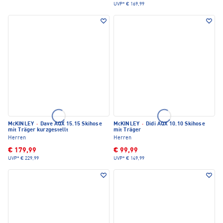
UVP*
€ 169,99
McKINLEY
·
Dave AQX 15.15 Skihose
McKINLEY
·
Didi AQX 10.10 Skihose
mit Träger kurzgestellt
mit Träger
Herren
Herren
€ 179,99
€ 99,99
UVP*
€ 229,99
UVP*
€ 149,99