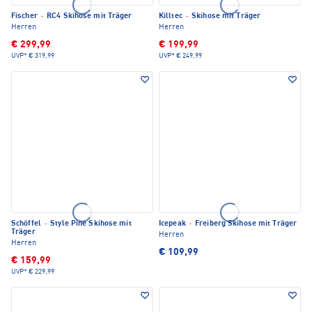
Fischer
·
RC4 Skihose mit Träger
Killtec
·
Skihose mit Träger
Herren
Herren
€ 299,99
€ 199,99
UVP*
€ 319,99
UVP*
€ 249,99
Schöffel
·
Style Pine Skihose mit
Icepeak
·
Freiberg Skihose mit Träger
Träger
Herren
Herren
€ 109,99
€ 159,99
UVP*
€ 229,99