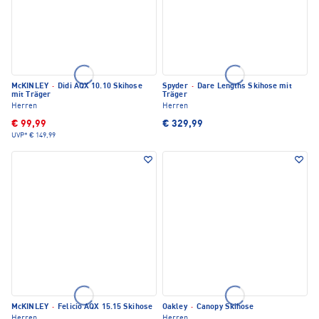
McKINLEY
·
Didi AQX 10.10 Skihose
Spyder
·
Dare Lengths Skihose mit
mit Träger
Träger
Herren
Herren
€ 99,99
€ 329,99
UVP*
€ 149,99
McKINLEY
·
Felicio AQX 15.15 Skihose
Oakley
·
Canopy Skihose
Herren
Herren