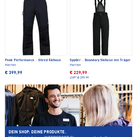
Peak Performance
·
Shred Skihose
Spyder
·
Boundary Skihose mit Träger
Herren
Herren
€ 399,99
€ 229,99
UVP*
€ 299,99
DEIN SHOP. DEINE PRODUKTE.