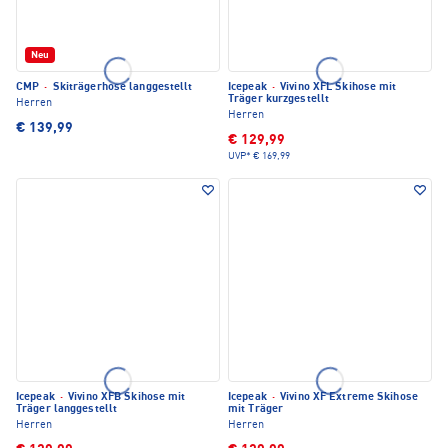
Neu
CMP
·
Skiträgerhose langgestellt
Icepeak
·
Vivino XFL Skihose mit
Träger kurzgestellt
Herren
Herren
€ 139,99
€ 129,99
UVP*
€ 169,99
Icepeak
·
Vivino XFB Skihose mit
Icepeak
·
Vivino XF Extreme Skihose
Träger langgestellt
mit Träger
Herren
Herren