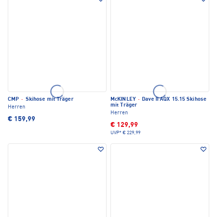
CMP
·
Skihose mit Träger
McKINLEY
·
Dave II AQX 15.15 Skihose
mit Träger
Herren
Herren
€ 159,99
€ 129,99
UVP*
€ 229,99