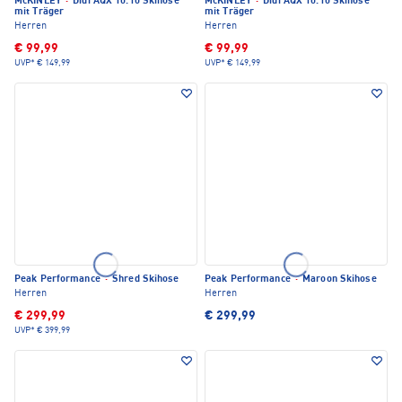
McKINLEY
·
Didi AQX 10.10 Skihose
McKINLEY
·
Didi AQX 10.10 Skihose
mit Träger
mit Träger
Herren
Herren
€ 99,99
€ 99,99
UVP*
€ 149,99
UVP*
€ 149,99
Peak Performance
·
Shred Skihose
Peak Performance
·
Maroon Skihose
Herren
Herren
€ 299,99
€ 299,99
UVP*
€ 399,99