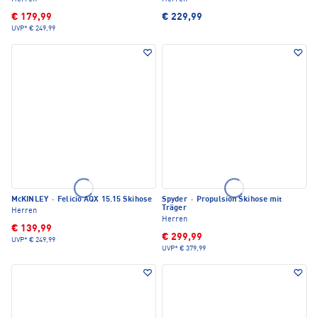
€ 179,99
€ 229,99
UVP*
€ 249,99
McKINLEY
·
Felicio AQX 15.15 Skihose
Spyder
·
Propulsion Skihose mit
Träger
Herren
Herren
€ 139,99
€ 299,99
UVP*
€ 249,99
UVP*
€ 379,99