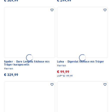
€ 349,99
€ 299,99
Spyder
·
Dare Lengths Skihose mit
Luhta
·
Digerdal Skihose mit Träger
Träger kurzgestellt
Herren
Herren
€ 99,99
€ 329,99
UVP*
€ 199,99