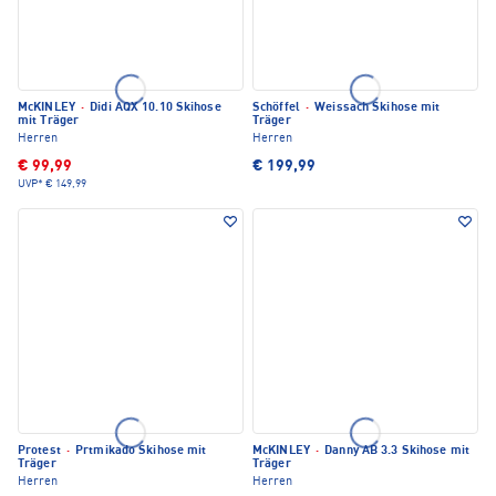
McKINLEY
·
Didi AQX 10.10 Skihose
Schöffel
·
Weissach Skihose mit
mit Träger
Träger
Herren
Herren
€ 99,99
€ 199,99
UVP*
€ 149,99
Protest
·
Prtmikado Skihose mit
McKINLEY
·
Danny AB 3.3 Skihose mit
Träger
Träger
Herren
Herren