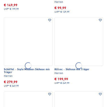
Herren
€ 149,99
€ 99,99
UVP*
€ 199,99
UVP*
€ 129,99
Schöffel
·
Style Mountet Skihose mit
Killtec
·
Skihose mit Träger
Träger
Herren
Herren
€ 199,99
€ 279,99
UVP*
€ 249,99
UVP*
€ 349,99