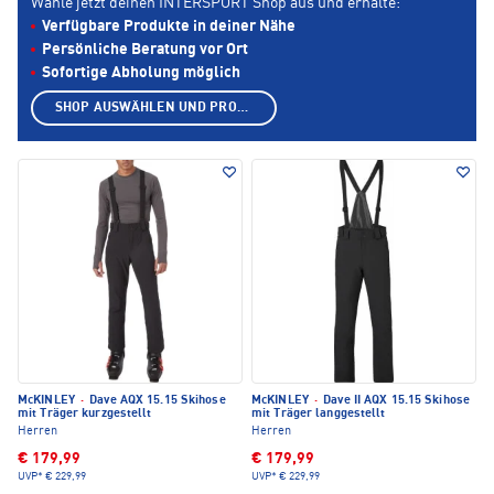
Wähle jetzt deinen INTERSPORT Shop aus und erhalte:
Verfügbare Produkte in deiner Nähe
Persönliche Beratung vor Ort
Sofortige Abholung möglich
SHOP AUSWÄHLEN UND PRODUKTE ANZEIGEN
McKINLEY
·
Dave AQX 15.15 Skihose
McKINLEY
·
Dave II AQX 15.15 Skihose
mit Träger kurzgestellt
mit Träger langgestellt
Herren
Herren
€ 179,99
€ 179,99
UVP*
€ 229,99
UVP*
€ 229,99