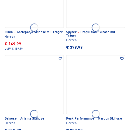
Luhta
·
Kortepohja Skihose mit Träger
Spyder
·
Propulsion Skihose mit
Träger
Herren
Herren
€ 149,99
€ 379,99
UVP*
€ 189,99
Dainese
·
Ariante Skihose
Peak Performance
·
Maroon Skihose
Herren
Herren