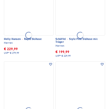
Helly Hansen
·
Rapid Skihose
Schöffel
·
Style Pine Skihose mit
Träger
Herren
Herren
€ 229,99
€ 199,99
UVP*
€ 279,99
UVP*
€ 229,99