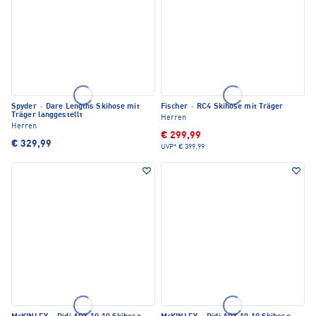
Spyder
·
Dare Lengths Skihose mit
Fischer
·
RC4 Skihose mit Träger
Träger langgestellt
Herren
Herren
€ 299,99
€ 329,99
UVP*
€ 399,99