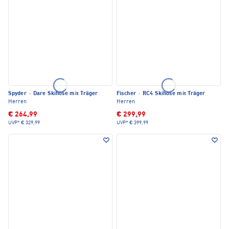
Spyder
·
Dare Skihose mit Träger
Fischer
·
RC4 Skihose mit Träger
Herren
Herren
€ 264,99
€ 299,99
UVP*
€ 329,99
UVP*
€ 399,99