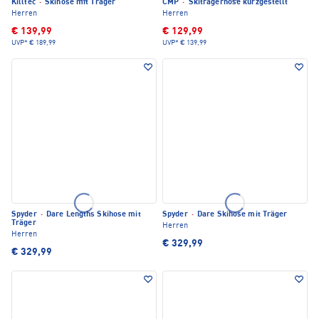
Killtec
·
Skihose mit Träger
CMP
·
Skiträgerhose kurzgestellt
Herren
Herren
€ 139,99
€ 129,99
UVP*
€ 189,99
UVP*
€ 139,99
Spyder
·
Dare Lengths Skihose mit
Spyder
·
Dare Skihose mit Träger
Träger
Herren
Herren
€ 329,99
€ 329,99