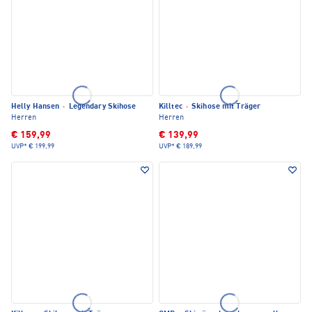
Helly Hansen
·
Legendary Skihose
Killtec
·
Skihose mit Träger
Herren
Herren
€ 159,99
€ 139,99
UVP*
€ 199,99
UVP*
€ 189,99