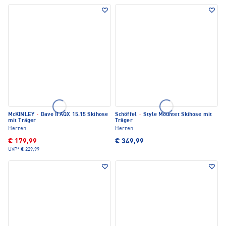
McKINLEY
·
Dave II AQX 15.15 Skihose
Schöffel
·
Style Mountet Skihose mit
mit Träger
Träger
Herren
Herren
€ 179,99
€ 349,99
UVP*
€ 229,99