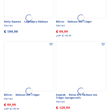
Helly Hansen
·
Legendary Skihose
Killtec
·
Skihose mit Träger
Herren
Herren
€ 199,99
€ 99,99
UVP*
€ 199,99
Killtec
·
Skihose mit Träger
Icepeak
·
Vivino XFL Skihose mit
Träger kurzgestellt
Herren
Herren
€ 99,99
€ 129,99
UVP*
€ 199,99