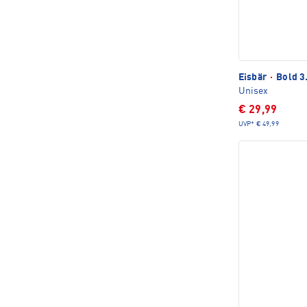
Eisbär
·
Bold 3
Unisex
€ 29,99
UVP*
€ 49,99