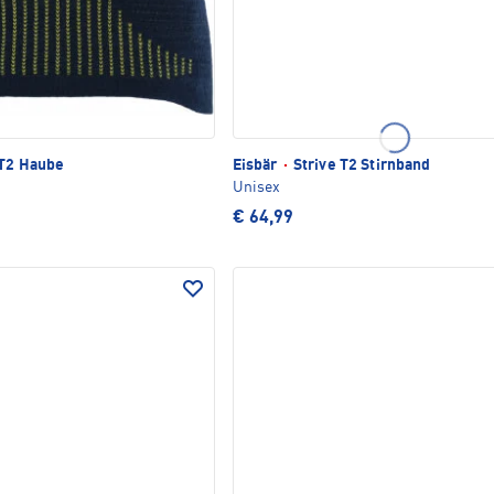
 T2 Haube
Eisbär
·
Strive T2 Stirnband
Unisex
€ 64,99