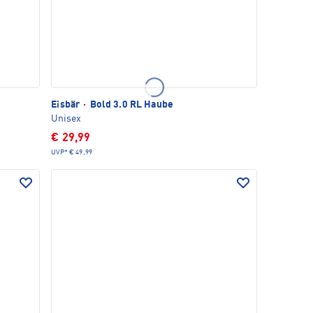
Eisbär
·
Bold 3.0 RL Haube
Unisex
€ 29,99
UVP*
€ 49,99