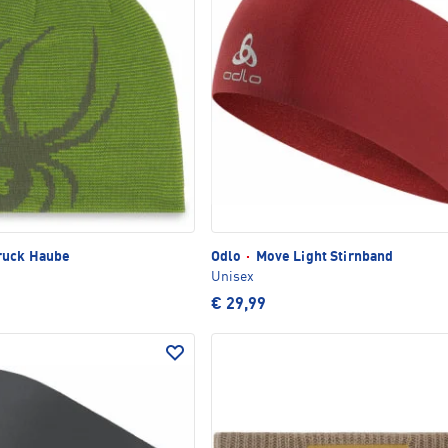
ruck Haube
Odlo
·
Move Light Stirnband
Unisex
€ 29,99