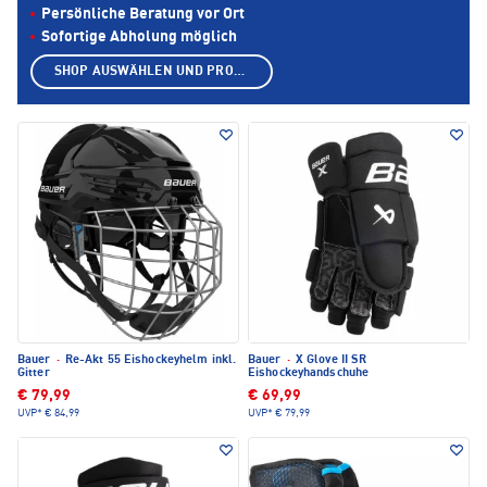
Persönliche Beratung vor Ort
Sofortige Abholung möglich
SHOP AUSWÄHLEN UND PRODUKTE ANZEIGEN
Bauer
·
Re-Akt 55 Eishockeyhelm inkl.
Bauer
·
X Glove II SR
Gitter
Eishockeyhandschuhe
€ 79,99
€ 69,99
UVP*
€ 84,99
UVP*
€ 79,99