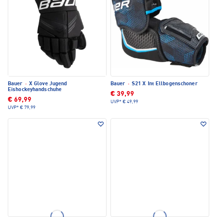
Bauer
·
X Glove Jugend
Bauer
·
S21 X Int Ellbogenschoner
Eishockeyhandschuhe
€ 39,99
€ 69,99
UVP*
€ 49,99
UVP*
€ 79,99