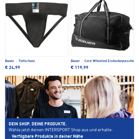
Bauer
·
Tiefschutz
Bauer
·
Core Wheeled Eishockeytasche
€ 24,99
€ 119,99
DEIN SHOP. DEINE PRODUKTE.
Wähle jetzt deinen INTERSPORT Shop aus und erhalte:
Verfügbare Produkte in deiner Nähe