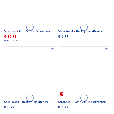
Safejawz
·
Intro Series Zahnschutz
Sher-Wood
·
Hockey Trinkflasche
€ 10,99
€ 6,99
UVP*
€ 12,99
Neu
Sher-Wood
·
Hockey Trinkflasche
Schanner
·
Game 2.0 Eishockeypuck
€ 6,99
€ 3,49