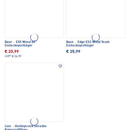
Base
·
E55 Wood 60"
Base
·
Edge E55 Wood Youth
Eishockeyschläger
Eishockeyschläger
€ 20,99
€ 25,99
UVP*
€ 26,99
Lion
·
Hockeystock Gerades
Kunststoffblatt