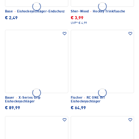
Base
·
Eishockeyschläger-Endschutz
Sher-Wood
·
Hockey Trinkflasche
€ 2,49
€ 3,99
UVP*
€ 4,99
Bauer
·
X-Series Grip
Fischer
·
RC ONE IS1
Eishockeyschläger
Eishockeyschläger
€ 89,99
€ 64,99