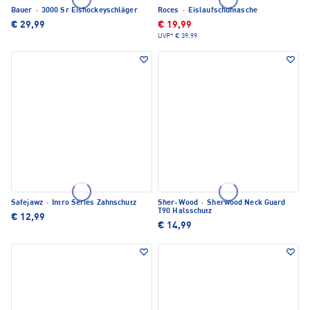
Bauer
·
3000 Sr Eishockeyschläger
Roces
·
Eislaufschuhtasche
€ 29,99
€ 19,99
UVP*
€ 39,99
Safejawz
·
Intro Series Zahnschutz
Sher-Wood
·
Sherwood Neck Guard
T90 Halsschutz
€ 12,99
€ 14,99