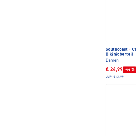
Southcoast
·
Ch
Bikinioberteil
Damen
€ 24,99
-44 %
UVP*
€ 44,99