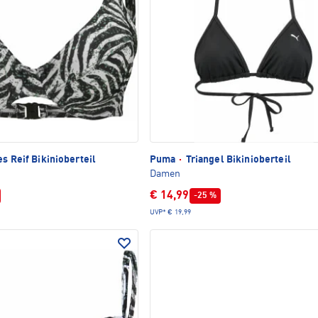
s Reif Bikinioberteil
Puma
·
Triangel Bikinioberteil
Damen
€ 14,99
-25 %
UVP*
€ 19,99