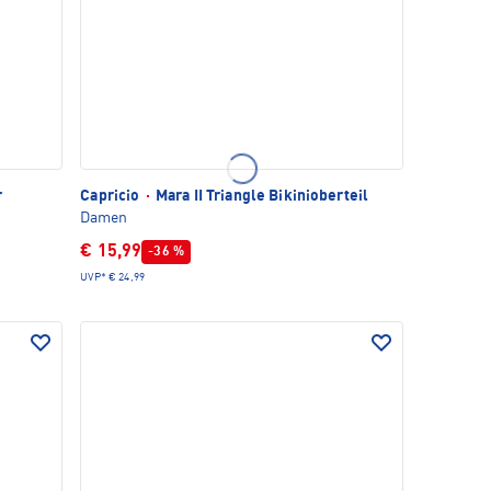
r
Capricio
·
Mara II Triangle Bikinioberteil
Damen
€ 15,99
-36 %
UVP*
€ 24,99