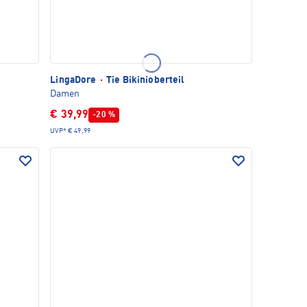
LingaDore
·
Tie Bikinioberteil
Damen
€ 39,99
-20 %
UVP*
€ 49,99