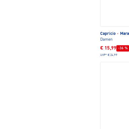
Capricio
·
Mara 
Damen
€ 15,99
-36 %
UVP*
€ 24,99