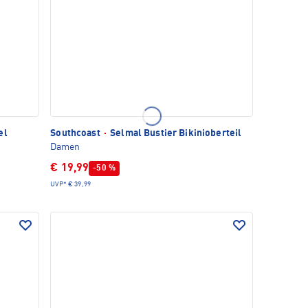
el
Southcoast
·
Selmal Bustier Bikinioberteil
Damen
€ 19,99
-50 %
UVP*
€ 39,99