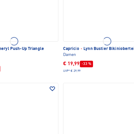
eryl Push-Up Triangle
Capricio
·
Lynn Bustier Bikinioberte
Damen
€ 19,99
-33 %
UVP*
€ 29,99