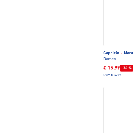
Capricio
·
Mara 
Damen
€ 15,99
-36 %
UVP*
€ 24,99