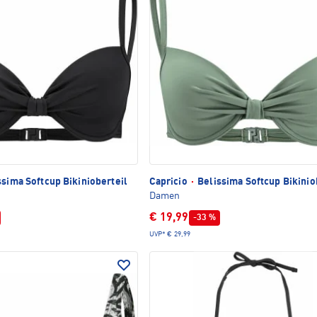
sima Softcup Bikinioberteil
Capricio
·
Belissima Softcup Bikinio
Damen
€ 19,99
-33 %
UVP*
€ 29,99