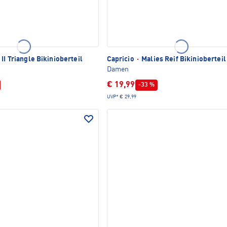
II Triangle Bikinioberteil
Capricio
·
Malies Reif Bikinioberteil
Damen
€ 19,99
-33 %
UVP*
€ 29,99