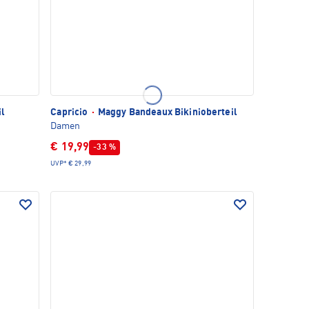
il
Capricio
·
Maggy Bandeaux Bikinioberteil
Damen
€ 19,99
-33 %
UVP*
€ 29,99