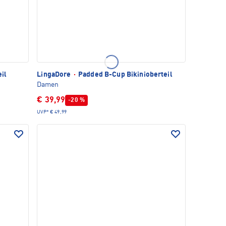
il
LingaDore
·
Padded B-Cup Bikinioberteil
Damen
€ 39,99
-20 %
UVP*
€ 49,99