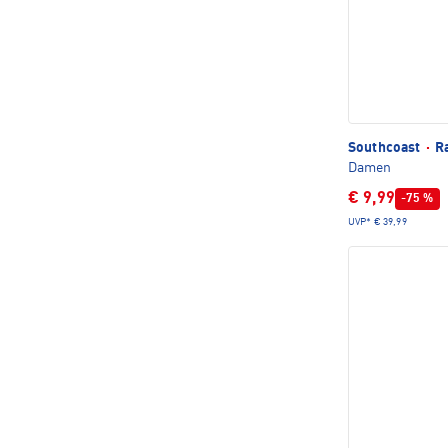
Southcoast
·
Ra
Damen
€ 9,99
-75 %
UVP*
€ 39,99