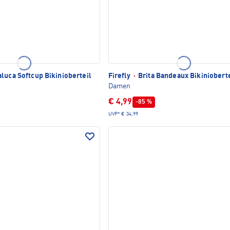
luca Softcup Bikinioberteil
Firefly
·
Brita Bandeaux Bikinioberte
Damen
€ 4,99
-85 %
UVP*
€ 34,99