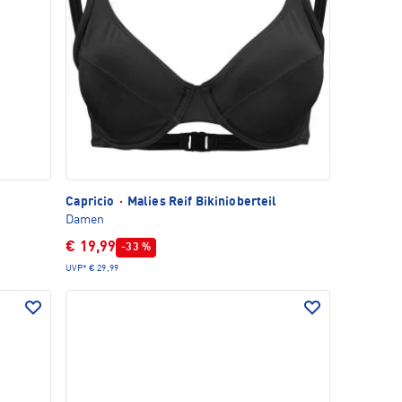
Capricio
·
Malies Reif Bikinioberteil
Damen
€ 19,99
-33 %
UVP*
€ 29,99