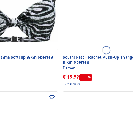
sima Softcup Bikinioberteil
Southcoast
·
Rachel Push-Up Triang
Bikinioberteil
Damen
€ 19,99
-50 %
UVP*
€ 39,99