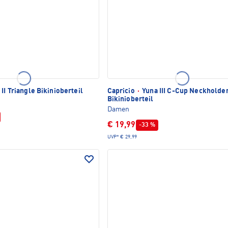
II Triangle Bikinioberteil
Capricio
·
Yuna III C-Cup Neckholde
Bikinioberteil
Damen
€ 19,99
-33 %
UVP*
€ 29,99