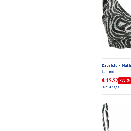
Capricio
·
Malie
Damen
€ 19,99
-33 %
UVP*
€ 29,99