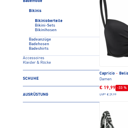
Bademode
Bikinis
Bikinioberteile
Bikini-Sets
Bikinihosen
Badeanzüge
Badehosen
Badeshirts
Accessoires
Kleider & Röcke
Capricio
·
Belis
SCHUHE
Damen
€ 19,99
-33 %
AUSRÜSTUNG
UVP*
€ 29,99