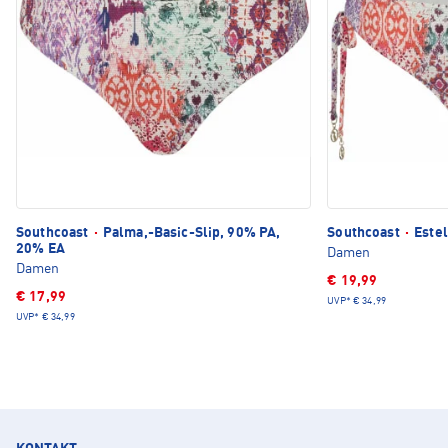
Southcoast
·
Palma,-Basic-Slip, 90% PA,
Southcoast
·
Estel
20% EA
Damen
Damen
€ 19,99
€ 17,99
UVP*
€ 34,99
UVP*
€ 34,99