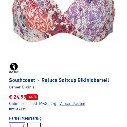
Southcoast
·
Raluca Softcup Bikinioberteil
Damen Bikinis
€ 24,99
-44 %
Onlinepreis inkl. MwSt.
zzgl.
Versandkosten
UVP*
€ 44,99
Farbe:
Mehrfarbig