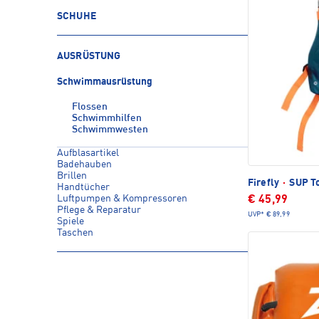
SCHUHE
AUSRÜSTUNG
Schwimmausrüstung
Flossen
Schwimmhilfen
Schwimmwesten
Aufblasartikel
Badehauben
Brillen
Firefly
·
SUP To
Handtücher
Luftpumpen & Kompressoren
€ 45,99
Pflege & Reparatur
UVP*
€ 89,99
Spiele
Taschen