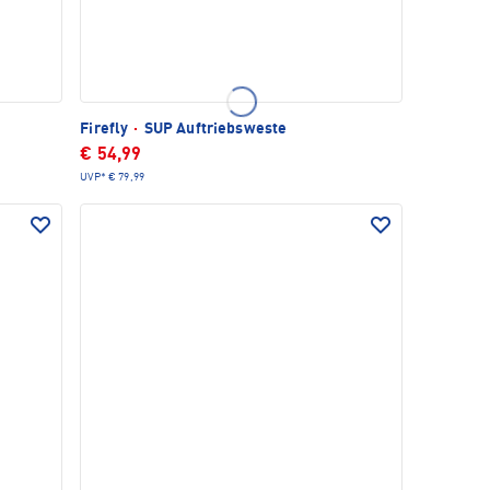
Firefly
·
SUP Auftriebsweste
€ 54,99
UVP*
€ 79,99