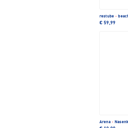
restube
·
beach
€ 59,99
Arena
·
Nasen