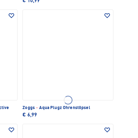
€ 10,99
ctive
Zoggs
·
Aqua Plugz Ohrenstöpsel
€ 6,99