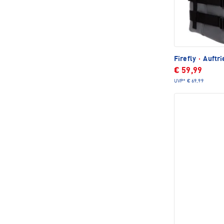
Firefly
·
Auftri
€ 59,99
UVP*
€ 69,99