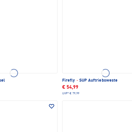
sel
Firefly
·
SUP Auftriebsweste
€ 54,99
UVP*
€ 79,99