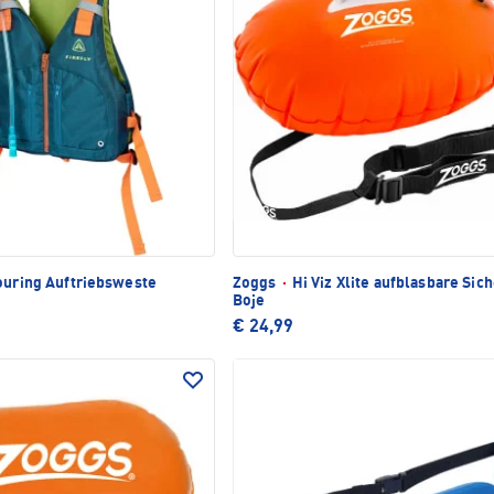
uring Auftriebsweste
Zoggs
·
Hi Viz Xlite aufblasbare Sic
Boje
€ 24,99