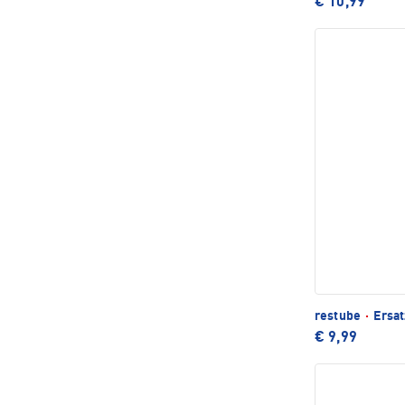
€ 10,99
restube
·
Ersat
€ 9,99