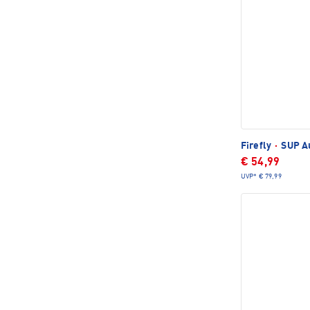
Firefly
·
SUP Au
€ 54,99
UVP*
€ 79,99