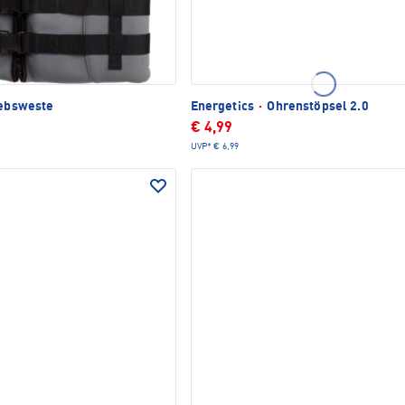
ebsweste
Energetics
·
Ohrenstöpsel 2.0
€ 4,99
UVP*
€ 6,99