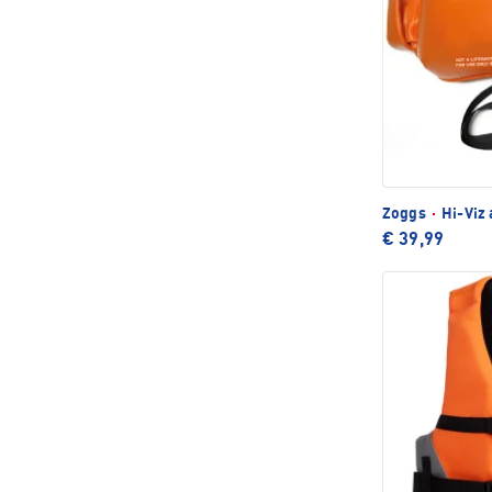
Zoggs
·
Hi-Viz 
€ 39,99