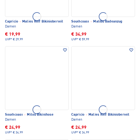
Capricio
·
Malies Reif Bikinioberteil
Southcoast
·
Malibu Badeanzug
Damen
Damen
€ 19,99
€ 34,99
UVP*
€ 29,99
UVP*
€ 59,99
Southcoast
·
Milou Bikinihose
Capricio
·
Malies Reif Bikinioberteil
Damen
Damen
€ 24,99
€ 24,99
UVP*
€ 34,99
UVP*
€ 34,99