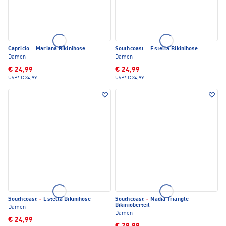
Capricio
·
Mariana Bikinihose
Southcoast
·
Estella Bikinihose
Damen
Damen
€ 24,99
€ 24,99
UVP*
€ 34,99
UVP*
€ 34,99
Southcoast
·
Estella Bikinihose
Southcoast
·
Nadia Triangle
Bikinioberteil
Damen
Damen
€ 24,99