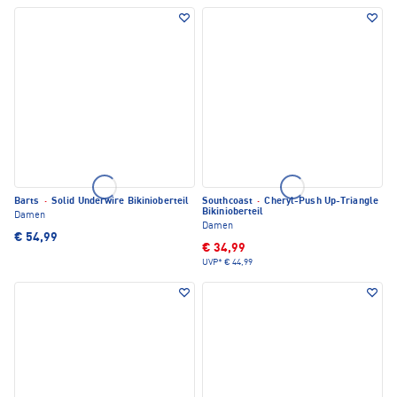
Barts
·
Solid Underwire Bikinioberteil
Southcoast
·
Cheryl-Push Up-Triangle
Bikinioberteil
Damen
Damen
€ 54,99
€ 34,99
UVP*
€ 44,99