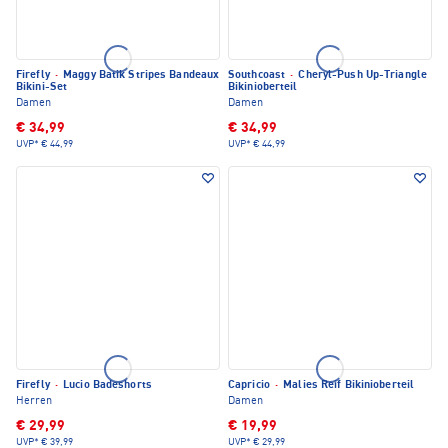
Firefly
·
Maggy Batik Stripes Bandeaux
Southcoast
·
Cheryl-Push Up-Triangle
Bikini-Set
Bikinioberteil
Damen
Damen
€ 34,99
€ 34,99
UVP*
€ 44,99
UVP*
€ 44,99
Firefly
·
Lucio Badeshorts
Capricio
·
Malies Reif Bikinioberteil
Herren
Damen
€ 29,99
€ 19,99
UVP*
€ 39,99
UVP*
€ 29,99