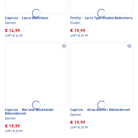
Capricio
·
Laura Bikinihose
Firefly
·
Lario Typo Shaded Badeshorts
Damen
Kinder
€ 14,99
€ 19,99
UVP*
€ 24,99
UVP*
€ 29,99
Capricio
·
Mariana Neckholder
Capricio
·
Alina Bustier Bikinioberteil
Bikinioberteil
Damen
Damen
€ 19,99
€ 19,99
UVP*
€ 29,99
UVP*
€ 29,99