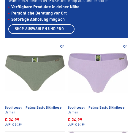
Wähle jetzt deinen INTERSPORT Shop aus und erhalte:
Verfügbare Produkte in deiner Nähe
Persönliche Beratung vor Ort
Sofortige Abholung möglich
SHOP AUSWÄHLEN UND PRODUKTE ANZEIGEN
Southcoast
·
Palma Basic Bikinihose
Southcoast
·
Palma Basic Bikinihose
Damen
Damen
€ 24,99
€ 24,99
UVP*
€ 34,99
UVP*
€ 34,99