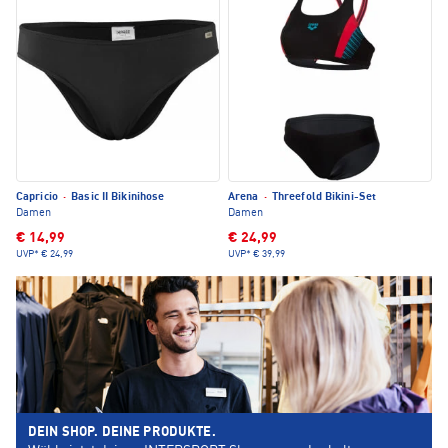
Capricio
·
Basic II Bikinihose
Arena
·
Threefold Bikini-Set
Damen
Damen
€ 14,99
€ 24,99
UVP*
€ 24,99
UVP*
€ 39,99
DEIN SHOP. DEINE PRODUKTE.