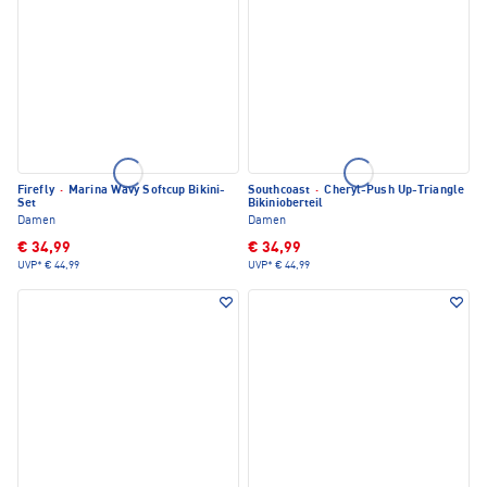
Firefly
·
Marina Wavy Softcup Bikini-
Southcoast
·
Cheryl-Push Up-Triangle
Set
Bikinioberteil
Damen
Damen
€ 34,99
€ 34,99
UVP*
€ 44,99
UVP*
€ 44,99