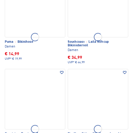
Puma
·
Bikinihose
Southcoast
·
Laila Softcup
Bikinioberteil
Damen
Damen
€ 14,99
€ 34,99
UVP*
€ 19,99
UVP*
€ 44,99