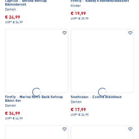
Capricio
·
Bettina Softcup
Firefly
·
Sidney II Sonnenschutzshirt
Bikinioberteil
Kinder
Damen
€ 19,99
€ 24,99
UVP*
€ 29,99
UVP*
€ 34,99
Firefly
·
Marina Retro Batik Softcup
Southcoast
·
Estella Bikinihose
Bikini-Set
Damen
Damen
€ 17,99
€ 34,99
UVP*
€ 34,99
UVP*
€ 44,99