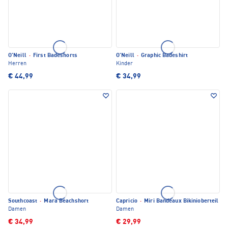
O'Neill
·
First Badeshorts
O'Neill
·
Graphic Badeshirt
Herren
Kinder
€ 44,99
€ 34,99
Southcoast
·
Mara Beachshort
Capricio
·
Miri Bandeaux Bikinioberteil
Damen
Damen
€ 34,99
€ 29,99