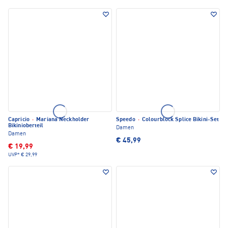
Capricio
·
Mariana Neckholder
Speedo
·
Colourblock Splice Bikini-Set
Bikinioberteil
Damen
Damen
€ 45,99
€ 19,99
UVP*
€ 29,99