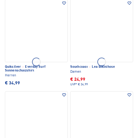
Quiksilver
·
Everday Surf
Southcoast
·
Lea Bikinihose
Sonnenschutzshirt
Damen
Herren
€ 24,99
€ 34,99
UVP*
€ 34,99