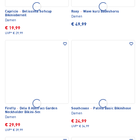
Capricio
·
Belissima Softcup
Roxy
·
Wave kurz Badeshorts
Bikinioberteil
Damen
Damen
€ 49,99
€ 19,99
UVP*
€ 29,99
Firefly
·
Dela II Abstract Garden
Southcoast
·
Palma Basic Bikinihose
Neckholder Bikini-Set
Damen
Damen
€ 24,99
€ 29,99
UVP*
€ 34,99
UVP*
€ 39,99