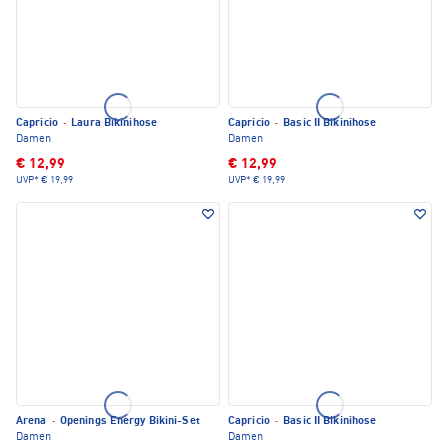
Capricio
·
Laura Bikinihose
Capricio
·
Basic II Bikinihose
Damen
Damen
€ 12,99
€ 12,99
UVP*
€ 19,99
UVP*
€ 19,99
Arena
·
Openings Energy Bikini-Set
Capricio
·
Basic II Bikinihose
Damen
Damen