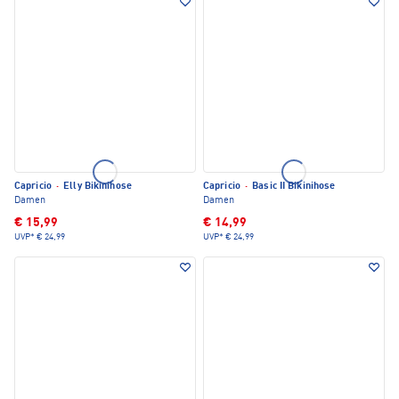
Capricio
·
Elly Bikinihose
Capricio
·
Basic II Bikinihose
Damen
Damen
€ 15,99
€ 14,99
UVP*
€ 24,99
UVP*
€ 24,99