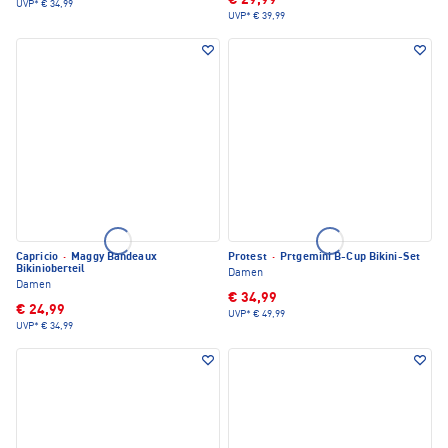
€ 29,99
UVP*
€ 34,99
UVP*
€ 39,99
Capricio
·
Maggy Bandeaux
Protest
·
Prtgemini B-Cup Bikini-Set
Bikinioberteil
Damen
Damen
€ 34,99
€ 24,99
UVP*
€ 49,99
UVP*
€ 34,99