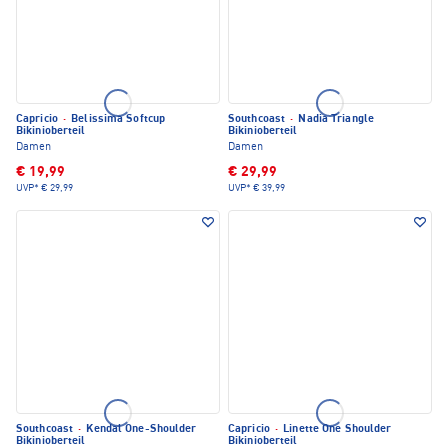
Capricio
·
Belissima Softcup
Southcoast
·
Nadia Triangle
Bikinioberteil
Bikinioberteil
Damen
Damen
€ 19,99
€ 29,99
UVP*
€ 29,99
UVP*
€ 39,99
Southcoast
·
Kendal One-Shoulder
Capricio
·
Linette One Shoulder
Bikinioberteil
Bikinioberteil