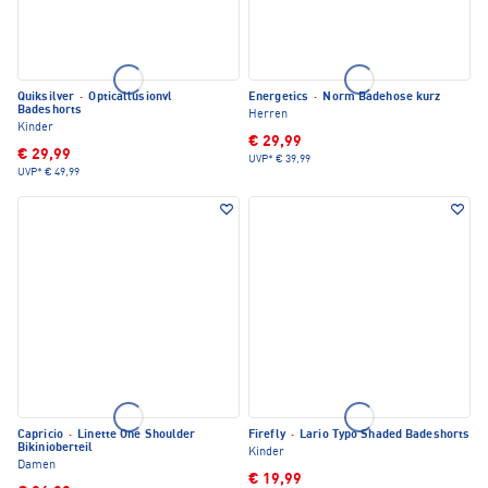
Quiksilver
·
Opticallusionvl
Energetics
·
Norm Badehose kurz
Badeshorts
Herren
Kinder
€ 29,99
€ 29,99
UVP*
€ 39,99
UVP*
€ 49,99
Capricio
·
Linette One Shoulder
Firefly
·
Lario Typo Shaded Badeshorts
Bikinioberteil
Kinder
Damen
€ 19,99