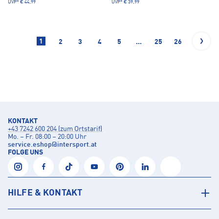
UVP*
€ 44,99
UVP*
€ 39,99
1
2
3
4
5
...
25
26
KONTAKT
+43 7242 600 204 (zum Ortstarif)
Mo. – Fr. 08:00 – 20:00 Uhr
service.eshop
@
intersport.at
FOLGE UNS
HILFE & KONTAKT