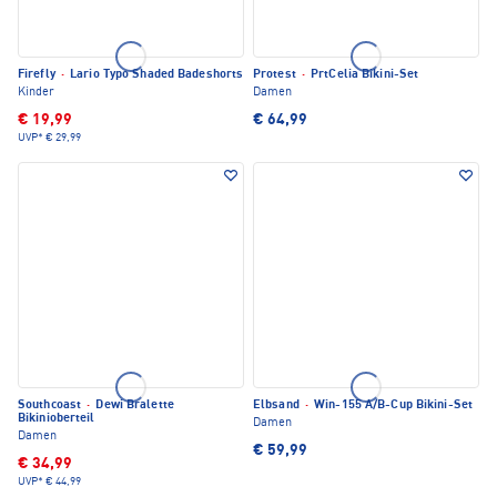
Firefly
·
Lario Typo Shaded Badeshorts
Protest
·
PrtCelia Bikini-Set
Kinder
Damen
€ 19,99
€ 64,99
UVP*
€ 29,99
Southcoast
·
Dewi Bralette
Elbsand
·
Win-155 A/B-Cup Bikini-Set
Bikinioberteil
Damen
Damen
€ 59,99
€ 34,99
UVP*
€ 44,99