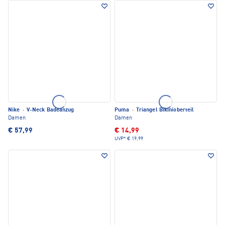
Nike
·
V-Neck Badeanzug
Puma
·
Triangel Bikinioberteil
Damen
Damen
€ 57,99
€ 14,99
UVP*
€ 19,99