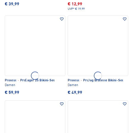
€ 39,99
€ 12,99
UVP*
€ 19,99
Protest
·
PrtEager 25 Bikini-Set
Protest
·
PrtJag Bralette Bikini-Set
Damen
Damen
€ 59,99
€ 49,99