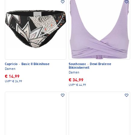
Capricio
·
Basic II Bikinihose
Southcoast
·
Dewi Bralette
Bikinioberteil
Damen
Damen
€ 14,99
€ 34,99
UVP*
€ 24,99
UVP*
€ 44,99