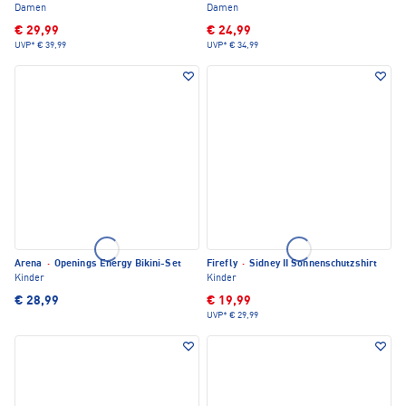
Damen
Damen
€ 29,99
€ 24,99
UVP*
€ 39,99
UVP*
€ 34,99
Arena
·
Openings Energy Bikini-Set
Firefly
·
Sidney II Sonnenschutzshirt
Kinder
Kinder
€ 28,99
€ 19,99
UVP*
€ 29,99