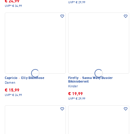
€ 24,99
UVP*
€ 29,99
UVP*
€ 34,99
Capricio
·
Elly Bikinihose
Firefly
·
Sanna Wavy Bustier
Bikinioberteil
Damen
Kinder
€ 15,99
€ 19,99
UVP*
€ 24,99
UVP*
€ 29,99