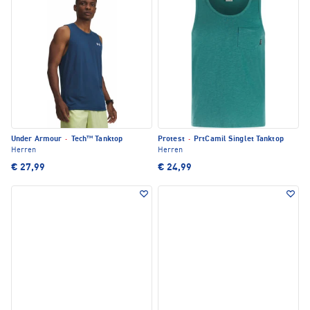
Under Armour
·
Tech™ Tanktop
Protest
·
PrtCamil Singlet Tanktop
Herren
Herren
€ 27,99
€ 24,99