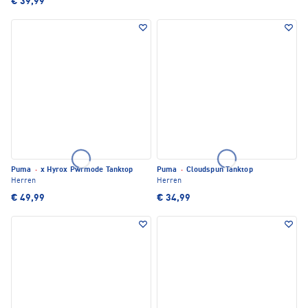
€ 39,99
Puma
·
x Hyrox Pwrmode Tanktop
Puma
·
Cloudspun Tanktop
Herren
Herren
€ 49,99
€ 34,99