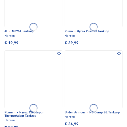
4F
·
M0764 Tanktop
Puma
·
Hyrox Cut-Off Tanktop
Herren
Herren
€ 19,99
€ 39,99
Puma
·
x Hyrox Cloudspun
Under Armour
·
HG Comp SL Tanktop
ThermoAdapt Tanktop
Herren
Herren
€ 34,99