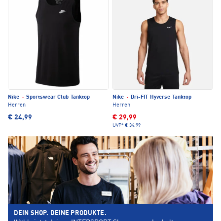
Nike
·
Sportswear Club Tanktop
Nike
·
Dri-FIT Hyverse Tanktop
Herren
Herren
€ 24,99
€ 29,99
UVP*
€ 34,99
DEIN SHOP. DEINE PRODUKTE.