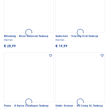
Billabong
·
Rotor Diamond Tanktop
Quiksilver
·
Starting Grid Tanktop
Herren
Herren
€ 25,99
€ 19,99
Puma
·
X Hyrox Cloudspun Tanktop
Under Armour
·
HG Comp SL Tanktop