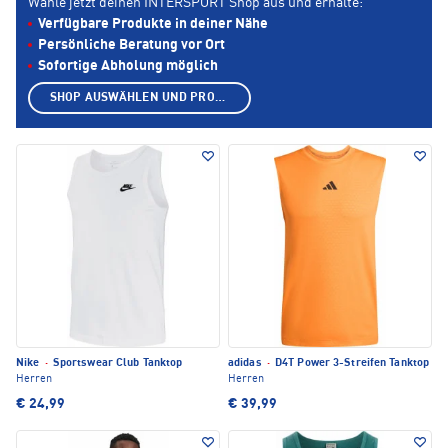
Wähle jetzt deinen INTERSPORT Shop aus und erhalte:
Verfügbare Produkte in deiner Nähe
Persönliche Beratung vor Ort
Sofortige Abholung möglich
SHOP AUSWÄHLEN UND PRODUKTE ANZEIGEN
Nike
·
Sportswear Club Tanktop
adidas
·
D4T Power 3-Streifen Tanktop
Herren
Herren
€ 24,99
€ 39,99