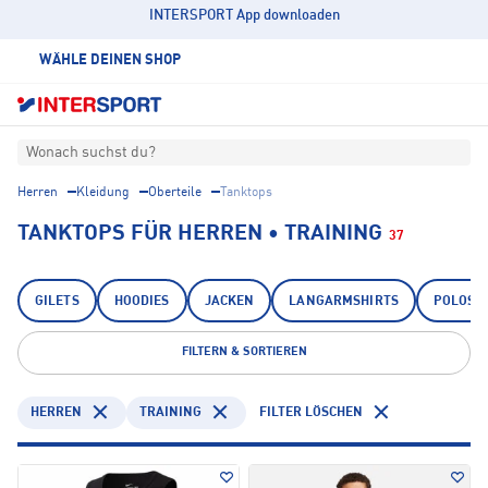
INTERSPORT App downloaden
WÄHLE DEINEN SHOP
Wonach suchst du?
Herren
Kleidung
Oberteile
Tanktops
TANKTOPS FÜR HERREN • TRAINING
37
GILETS
HOODIES
JACKEN
LANGARMSHIRTS
POLOSH
FILTERN & SORTIEREN
HERREN
TRAINING
FILTER LÖSCHEN