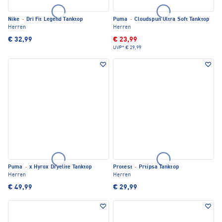
Nike
·
Dri Fit Legend Tanktop
Puma
·
Cloudspun Ultra Soft Tanktop
Herren
Herren
€ 32,99
€ 23,99
UVP*
€ 29,99
Puma
·
x Hyrox Dryelite Tanktop
Protest
·
Prtipsa Tanktop
Herren
Herren
€ 49,99
€ 29,99