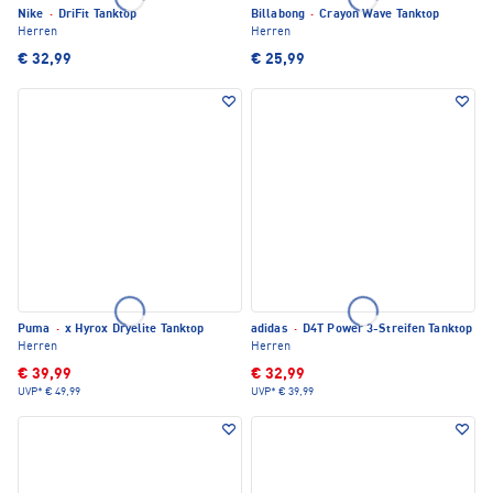
Nike
·
DriFit Tanktop
Billabong
·
Crayon Wave Tanktop
Herren
Herren
€ 32,99
€ 25,99
Puma
·
x Hyrox Dryelite Tanktop
adidas
·
D4T Power 3-Streifen Tanktop
Herren
Herren
€ 39,99
€ 32,99
UVP*
€ 49,99
UVP*
€ 39,99