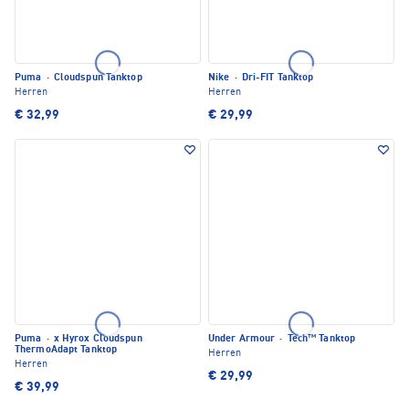
Puma
·
Cloudspun Tanktop
Nike
·
Dri-FIT Tanktop
Herren
Herren
€ 32,99
€ 29,99
Puma
·
x Hyrox Cloudspun
Under Armour
·
Tech™ Tanktop
ThermoAdapt Tanktop
Herren
Herren
€ 29,99
€ 39,99