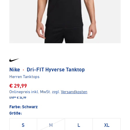
Nike
·
Dri-FIT Hyverse Tanktop
Herren Tanktops
€ 29,99
Onlinepreis inkl. MwSt.
zzgl.
Versandkosten
UVP*
€ 34,99
Farbe:
Schwarz
Größe:
S
M
L
XL