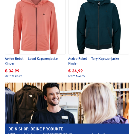
Active Rebel
·
Leoni Kapuzenjacke
Active Rebel
·
Tory Kapuzenjacke
Kinder
Kinder
€ 34,99
€ 34,99
UVP*
€ 49,99
UVP*
€ 49,99
DEIN SHOP. DEINE PRODUKTE.