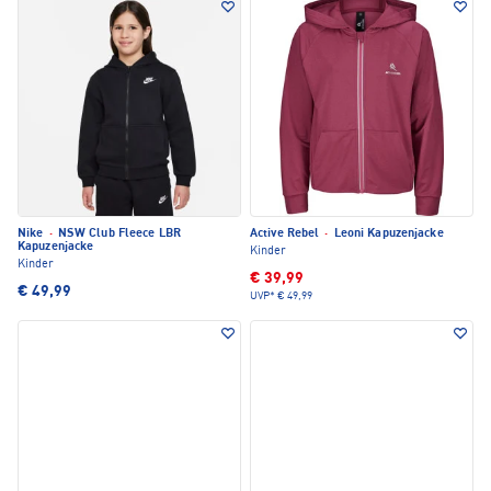
Nike
·
NSW Club Fleece LBR
Active Rebel
·
Leoni Kapuzenjacke
Kapuzenjacke
Kinder
Kinder
€ 39,99
€ 49,99
UVP*
€ 49,99