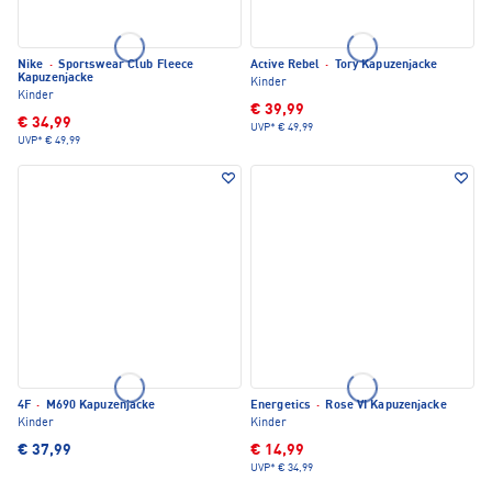
Nike
·
Sportswear Club Fleece
Active Rebel
·
Tory Kapuzenjacke
Kapuzenjacke
Kinder
Kinder
€ 39,99
€ 34,99
UVP*
€ 49,99
UVP*
€ 49,99
4F
·
M690 Kapuzenjacke
Energetics
·
Rose VI Kapuzenjacke
Kinder
Kinder
€ 37,99
€ 14,99
UVP*
€ 34,99