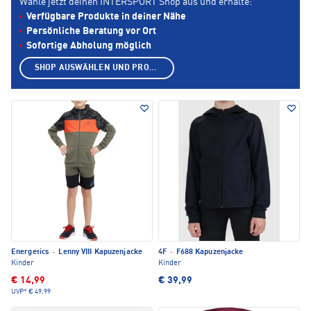
Wähle jetzt deinen INTERSPORT Shop aus und erhalte:
Verfügbare Produkte in deiner Nähe
Persönliche Beratung vor Ort
Sofortige Abholung möglich
SHOP AUSWÄHLEN UND PRODUKTE ANZEIGEN
Energetics
·
Lenny VIII Kapuzenjacke
4F
·
F688 Kapuzenjacke
Kinder
Kinder
€ 14,99
€ 39,99
UVP*
€ 49,99