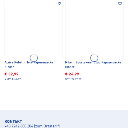
Active Rebel
·
Tory Kapuzenjacke
Nike
·
Sportswear Club Kapuzenjacke
Kinder
Kinder
€ 39,99
€ 24,99
UVP*
€ 49,99
UVP*
€ 49,99
KONTAKT
+43 7242 600 204 (zum Ortstarif)