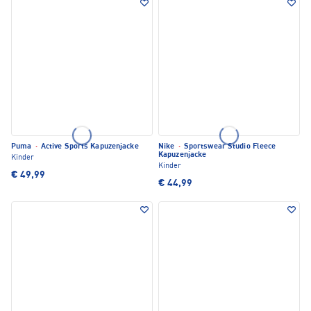
Puma
·
Active Sports Kapuzenjacke
Nike
·
Sportswear Studio Fleece
Kapuzenjacke
Kinder
Kinder
€ 49,99
€ 44,99