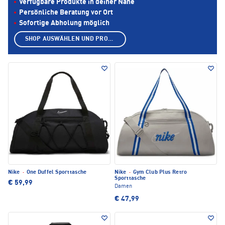
Verfügbare Produkte in deiner Nähe
Persönliche Beratung vor Ort
Sofortige Abholung möglich
SHOP AUSWÄHLEN UND PRODUKTE ANZEIGEN
Nike
·
One Duffel Sporttasche
Nike
·
Gym Club Plus Retro
Sporttasche
€ 59,99
Damen
€ 47,99