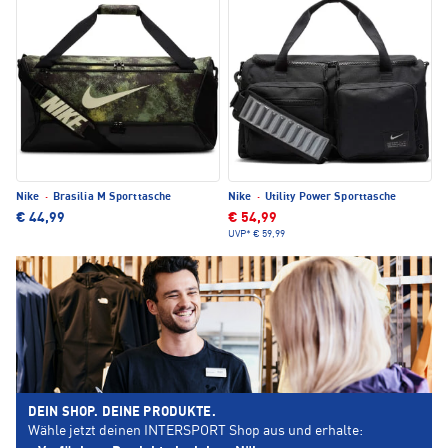
Nike
·
Brasilia M Sporttasche
Nike
·
Utility Power Sporttasche
€ 44,99
€ 54,99
UVP*
€ 59,99
DEIN SHOP. DEINE PRODUKTE.
Wähle jetzt deinen INTERSPORT Shop aus und erhalte: