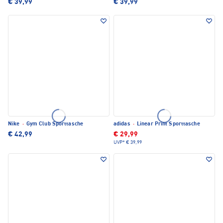
€ 39,99
€ 39,99
Nike
·
Gym Club Sporttasche
adidas
·
Linear Print Sporttasche
€ 42,99
€ 29,99
UVP*
€ 39,99