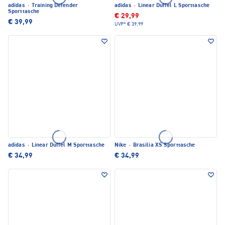
adidas
·
Training Defender
adidas
·
Linear Duffel L Sporttasche
Sporttasche
€ 29,99
€ 39,99
UVP*
€ 39,99
adidas
·
Linear Duffel M Sporttasche
Nike
·
Brasilia XS Sporttasche
€ 34,99
€ 34,99