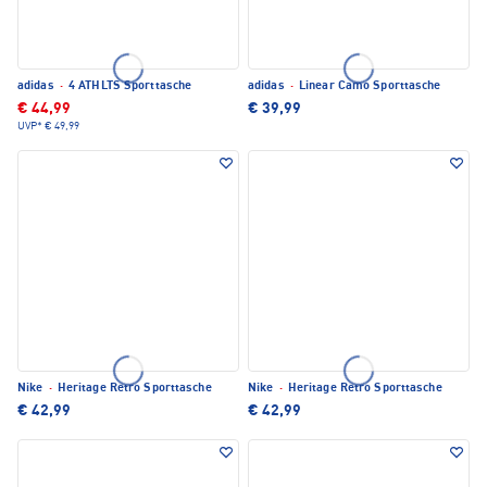
adidas
·
4 ATHLTS Sporttasche
adidas
·
Linear Camo Sporttasche
€ 44,99
€ 39,99
UVP*
€ 49,99
Nike
·
Heritage Retro Sporttasche
Nike
·
Heritage Retro Sporttasche
€ 42,99
€ 42,99