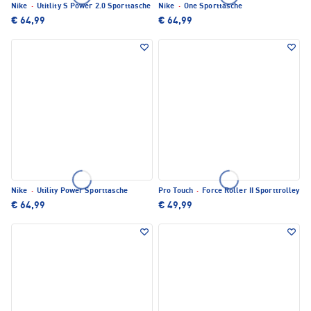
Nike
·
Utitlity S Power 2.0 Sporttasche
Nike
·
One Sporttasche
€ 64,99
€ 64,99
Nike
·
Utility Power Sporttasche
Pro Touch
·
Force Roller II Sporttrolley
€ 64,99
€ 49,99