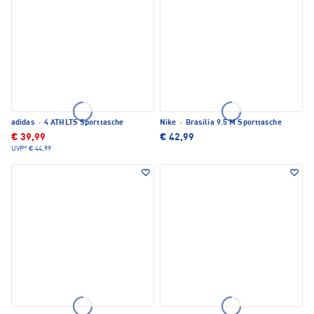
adidas
·
4 ATHLTS Sporttasche
Nike
·
Brasilia 9.5 M Sporttasche
€ 39,99
€ 42,99
UVP*
€ 44,99