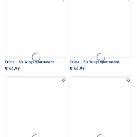
Erima
·
Six Wings Sporttasche
Erima
·
Six Wings Sporttasche
€ 44,99
€ 44,99