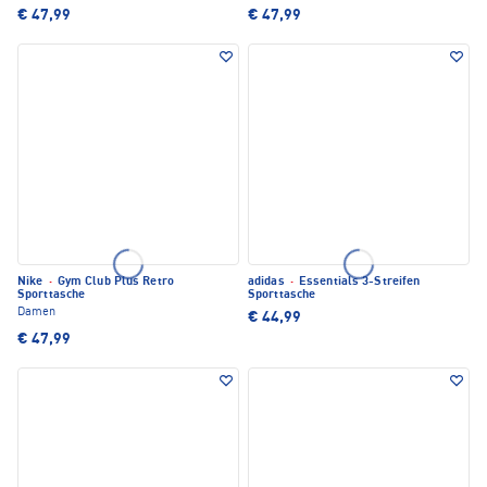
€ 47,99
€ 47,99
Nike
·
Gym Club Plus Retro
adidas
·
Essentials 3-Streifen
Sporttasche
Sporttasche
Damen
€ 44,99
€ 47,99