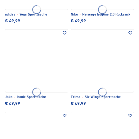
adidas
·
Yoga Sporttasche
Nike
·
Heritage Eugene 2.0 Rucksack
€ 49,99
€ 49,99
Jako
·
Iconic Sporttasche
Erima
·
Six Wings Sporttasche
€ 49,99
€ 49,99