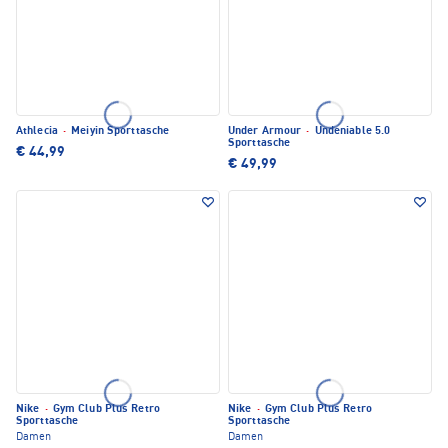
Athlecia
·
Meiyin Sporttasche
Under Armour
·
Undeniable 5.0
Sporttasche
€ 44,99
€ 49,99
Nike
·
Gym Club Plus Retro
Nike
·
Gym Club Plus Retro
Sporttasche
Sporttasche
Damen
Damen