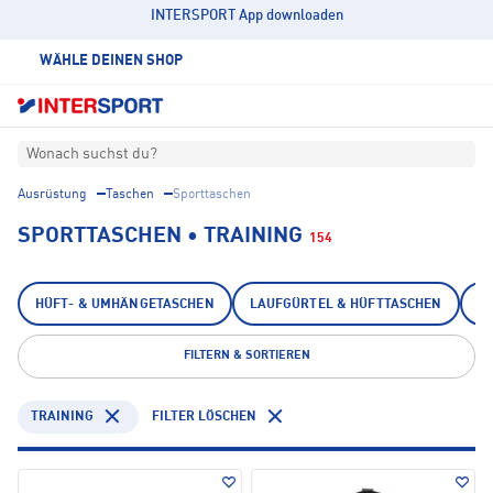
INTERSPORT App downloaden
WÄHLE DEINEN SHOP
Wonach suchst du?
Ausrüstung
Taschen
Sporttaschen
SPORTTASCHEN • TRAINING
154
HÜFT- & UMHÄNGETASCHEN
LAUFGÜRTEL & HÜFTTASCHEN
S
FILTERN & SORTIEREN
TRAINING
FILTER LÖSCHEN