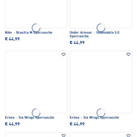
Nike
·
Brasilia M Sporttasche
Under Armour
·
Undeniable 5.0
Sporttasche
€ 44,99
€ 44,99
Erima
·
Six Wings Sporttasche
Erima
·
Six Wings Sporttasche
€ 44,99
€ 44,99