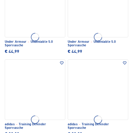
Under Armour
·
Undeniable 5.0
Under Armour
·
Undeniable 5.0
Sporttasche
Sporttasche
€ 44,99
€ 44,99
adidas
·
Training Defender
adidas
·
Training Defender
Sporttasche
Sporttasche