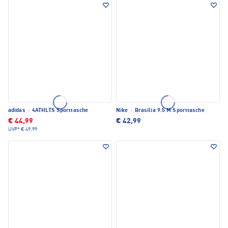
adidas
·
4ATHLTS Sporttasche
Nike
·
Brasilia 9.5 M Sporttasche
€ 44,99
€ 42,99
UVP*
€ 49,99