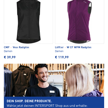
CMP
·
Vest Radgilet
Löffler
·
W CF WPM Radgilet
Damen
Damen
€ 39,99
€ 119,99
DEIN SHOP. DEINE PRODUKTE.
Wähle jetzt deinen INTERSPORT Shop aus und erhalte: