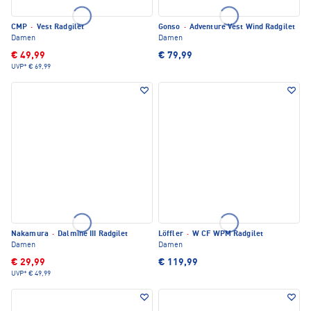
CMP
·
Vest Radgilet
Gonso
·
Adventure Vest Wind Radgilet
Damen
Damen
€ 49,99
€ 79,99
UVP*
€ 69,99
Nakamura
·
Dalmine III Radgilet
Löffler
·
W CF WPM Radgilet
Damen
Damen
€ 29,99
€ 119,99
UVP*
€ 49,99