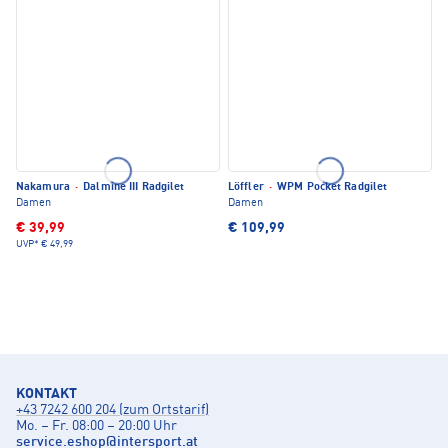
Nakamura
·
Dalmine III Radgilet
Löffler
·
WPM Pocket Radgilet
Damen
Damen
€ 39,99
€ 109,99
UVP*
€ 49,99
KONTAKT
+43 7242 600 204 (zum Ortstarif)
Mo. – Fr. 08:00 – 20:00 Uhr
service.eshop
@
intersport.at