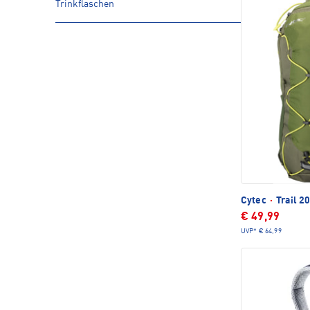
Trinkflaschen
Cytec
·
Trail 2
€ 49,99
UVP*
€ 64,99