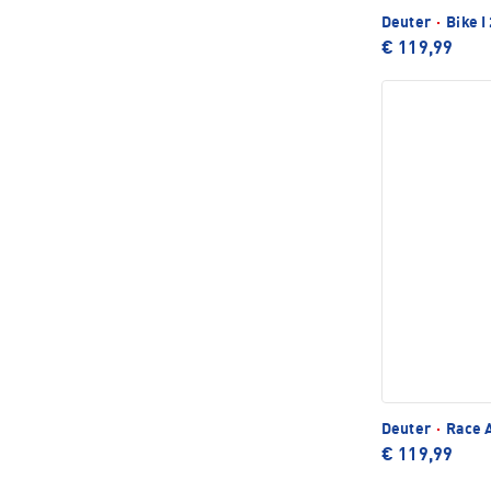
Deuter
·
Bike I
€ 119,99
Deuter
·
Race A
€ 119,99