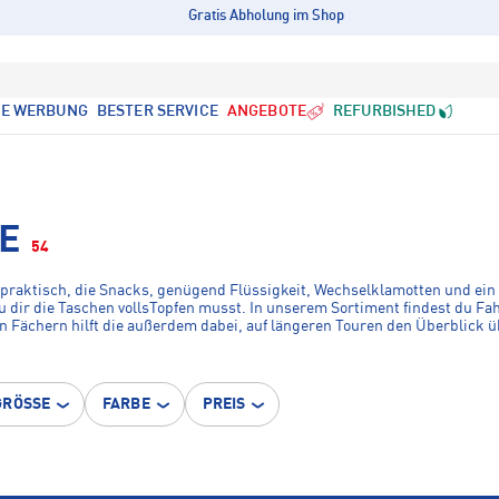
Gratis Abholung im Shop
LE WERBUNG
BESTER SERVICE
ANGEBOTE
REFURBISHED
KE
54
 praktisch, die Snacks, genügend Flüssigkeit, Wechselklamotten und ein k
du dir die Taschen vollsTopfen musst. In unserem Sortiment findest du F
 Fächern hilft die außerdem dabei, auf längeren Touren den Überblick ü
k vom Vortag.
GRÖSSE
FARBE
PREIS