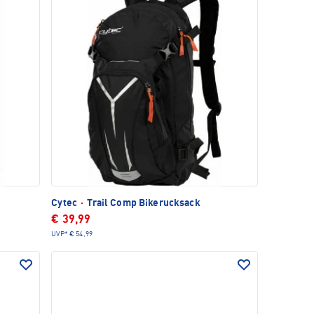
Cytec
·
Trail Comp Bikerucksack
€ 39,99
UVP*
€ 54,99