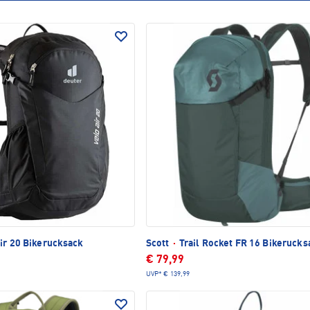
ir 20 Bikerucksack
Scott
·
Trail Rocket FR 16 Bikerucks
€ 79,99
UVP*
€ 139,99