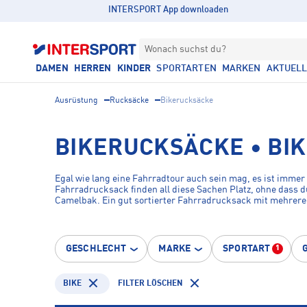
INTERSPORT App downloaden
Wonach suchst du?
DAMEN
HERREN
KINDER
SPORTARTEN
MARKEN
AKTUEL
Ausrüstung
Rucksäcke
Bikerucksäcke
BIKERUCKSÄCKE • BI
Egal wie lang eine Fahrradtour auch sein mag, es ist immer
Fahrradrucksack finden all diese Sachen Platz, ohne dass 
Camelbak. Ein gut sortierter Fahrradrucksack mit mehreren
genauso schnell zur Hand wie das eingepackte Kuchenstüc
GESCHLECHT
MARKE
SPORTART
1
BIKE
FILTER LÖSCHEN