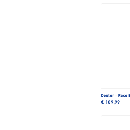
Deuter
·
Race E
€ 109,99