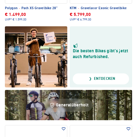
Polygon
·
Path X5 Gravelbike 28"
KTM
·
Gravelator Exonic Gravelbike
€ 1.499,00
€ 5.799,00
UVP*
€ 1.599,00
UVP*
€ 6.799,00
Die besten Bikes gibt’s jetzt
auch Refurbished.
ENTDECKEN
Generalüberholt