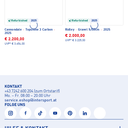
Refurbished
2025
Refurbished
2025
Cannondale
·
Topstone 3 Carbon
·
Ridley
·
Gravel S/50cm
·
2025
2025
€ 2.000,00
€ 2.200,00
UVP*
€ 3.225,00
UVP*
€ 3.654,00
KONTAKT
+43 7242 600 204 (zum Ortstarif)
Mo. – Fr. 08:00 – 20:00 Uhr
service.eshop
@
intersport.at
FOLGE UNS