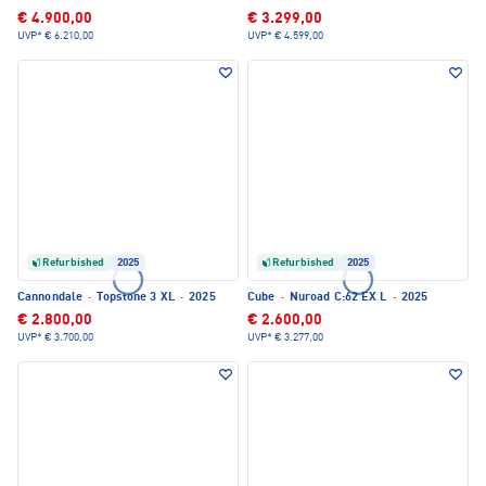
€ 4.900,00
€ 3.299,00
UVP*
€ 6.210,00
UVP*
€ 4.599,00
Refurbished
2025
Refurbished
2025
Cannondale
·
Topstone 3 XL
·
2025
Cube
·
Nuroad C:62 EX L
·
2025
€ 2.800,00
€ 2.600,00
UVP*
€ 3.700,00
UVP*
€ 3.277,00