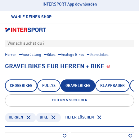
INTERSPORT App downloaden
WÄHLE DEINEN SHOP
Wonach suchst du?
Herren
Ausrüstung
Bikes
Analoge Bikes
Gravelbikes
GRAVELBIKES FÜR HERREN • BIKE
18
CROSSBIKES
FULLYS
GRAVELBIKES
KLAPPRÄDER
M
FILTERN & SORTIEREN
HERREN
BIKE
FILTER LÖSCHEN