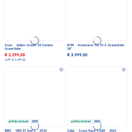
Scott
·
Addict Gravel 30 Carbon
KTM
·
Gravelator SX 10 E-Gravelbike
Gravelbike
28"
€ 2.299,00
€ 3.999,00
UVP*
€ 2.699,00
Refurbished
2025
Refurbished
2024
BMC
·
URS 01 One L
·
2025
Cube
·
Cross Race C:68X
·
2024