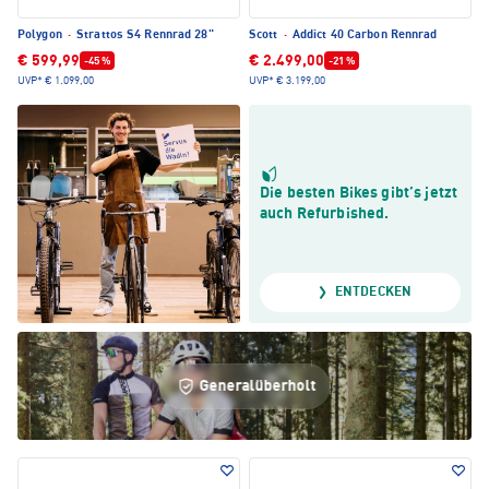
Polygon
·
Strattos S4 Rennrad 28"
Scott
·
Addict 40 Carbon Rennrad
€ 599,99
€ 2.499,00
-45 %
-21 %
UVP*
€ 1.099,00
UVP*
€ 3.199,00
Die besten Bikes gibt’s jetzt
auch Refurbished.
ENTDECKEN
Generalüberholt