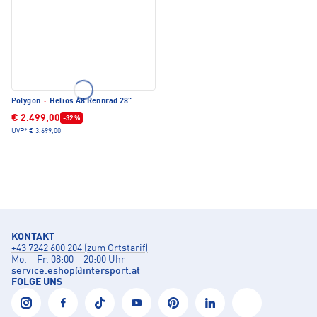
Polygon
·
Helios A8 Rennrad 28"
€ 2.499,00
-32 %
UVP*
€ 3.699,00
KONTAKT
+43 7242 600 204 (zum Ortstarif)
Mo. – Fr. 08:00 – 20:00 Uhr
service.eshop
@
intersport.at
FOLGE UNS