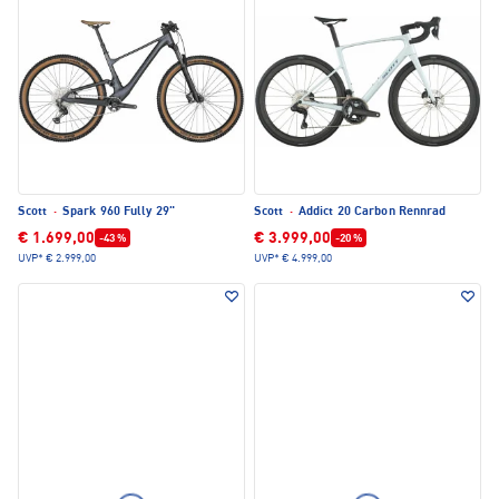
Scott
·
Spark 960 Fully 29"
Scott
·
Addict 20 Carbon Rennrad
€ 1.699,00
€ 3.999,00
-43 %
-20 %
UVP*
€ 2.999,00
UVP*
€ 4.999,00