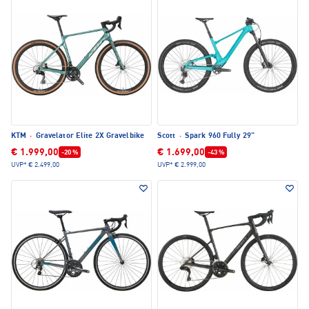
KTM
·
Gravelator Elite 2X Gravelbike
Scott
·
Spark 960 Fully 29"
€ 1.999,00
€ 1.699,00
-20 %
-43 %
UVP*
€ 2.499,00
UVP*
€ 2.999,00