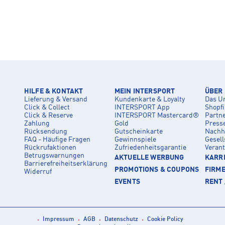
HILFE & KONTAKT
MEIN INTERSPORT
ÜBER
Lieferung & Versand
Kundenkarte & Loyalty
Das U
Click & Collect
INTERSPORT App
Shopf
Click & Reserve
INTERSPORT Mastercard®
Partn
Zahlung
Gold
Press
Rücksendung
Gutscheinkarte
Nachha
FAQ - Häufige Fragen
Gewinnspiele
Gesell
Rückrufaktionen
Zufriedenheitsgarantie
Veran
Betrugswarnungen
AKTUELLE WERBUNG
KARRI
Barrierefreiheitserklärung
PROMOTIONS & COUPONS
FIRM
Widerruf
EVENTS
RENT 
Impressum
AGB
Datenschutz
Cookie Policy