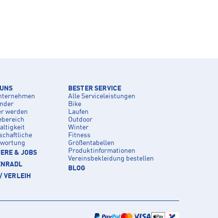
 UNS
BESTER SERVICE
nternehmen
Alle Serviceleistungen
inder
Bike
er werden
Laufen
ebereich
Outdoor
ltigkeit
Winter
schaftliche
Fitness
twortung
Größentabellen
Produktinformationen
ERE & JOBS
Vereinsbekleidung bestellen
ENRADL
BLOG
/ VERLEIH