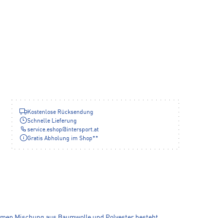
Kostenlose Rücksendung
Schnelle Lieferung
service.eshop
@
intersport.at
Gratis Abholung im Shop**
uemen Mischung aus Baumwolle und Polyester besteht,