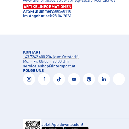
www.thenorthface.at/de-at/help-section/contact-us
ARTIKELINFORMATIONEN
Artikelnummer:
588568110
Im Angebot seit
28.04.2026
KONTAKT
+43 7242 600 204 (zum Ortstarif)
Mo. – Fr. 08:00 – 20:00 Uhr
service.eshop
@
intersport.at
FOLGE UNS
Jetzt App downloaden!
Laden im
Jetzt bei