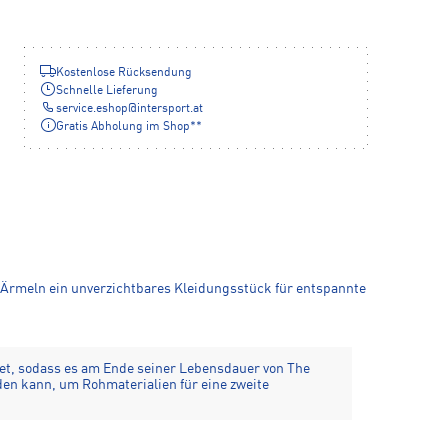
Kostenlose Rücksendung
Schnelle Lieferung
service.eshop
@
intersport.at
Gratis Abholung im Shop**
 Ärmeln ein unverzichtbares Kleidungsstück für entspannte
tet, sodass es am Ende seiner Lebensdauer von The
den kann, um Rohmaterialien für eine zweite