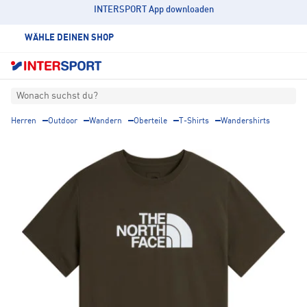
INTERSPORT App downloaden
WÄHLE DEINEN SHOP
Wonach suchst du?
Herren
Outdoor
Wandern
Oberteile
T-Shirts
Wandershirts