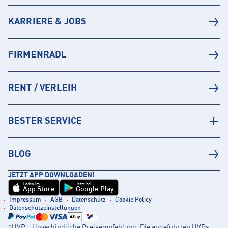
KARRIERE & JOBS
FIRMENRADL
RENT / VERLEIH
BESTER SERVICE
BLOG
JETZT APP DOWNLOADEN!
Laden im
Jetzt bei
App Store
Google Play
Impressum
AGB
Datenschutz
Cookie Policy
Datenschutzeinstellungen
*UVP = Unverbindliche Preisempfehlung. Die angeführten UVPs