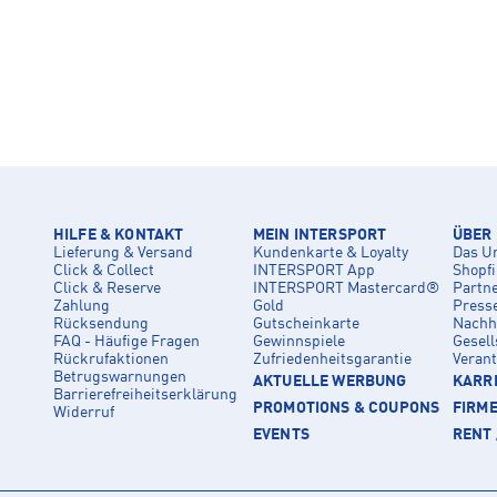
HILFE & KONTAKT
MEIN INTERSPORT
ÜBER
Lieferung & Versand
Kundenkarte & Loyalty
Das U
Click & Collect
INTERSPORT App
Shopf
Click & Reserve
INTERSPORT Mastercard®
Partn
Zahlung
Gold
Press
Rücksendung
Gutscheinkarte
Nachha
FAQ - Häufige Fragen
Gewinnspiele
Gesell
Rückrufaktionen
Zufriedenheitsgarantie
Veran
Betrugswarnungen
AKTUELLE WERBUNG
KARRI
Barrierefreiheitserklärung
PROMOTIONS & COUPONS
FIRM
Widerruf
EVENTS
RENT 