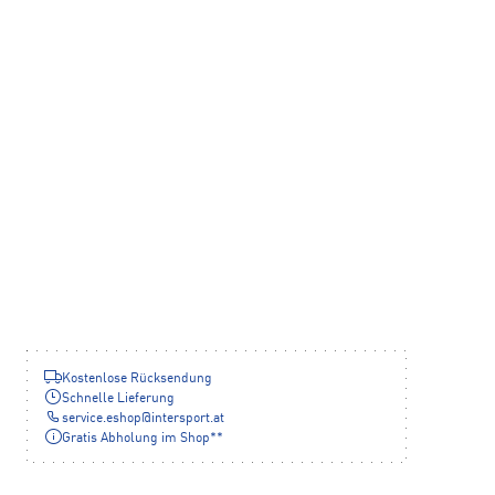
Kostenlose Rücksendung
Schnelle Lieferung
service.eshop
@
intersport.at
Gratis Abholung im Shop**