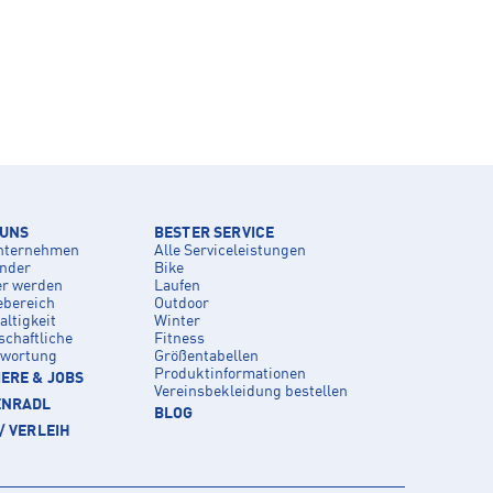
 UNS
BESTER SERVICE
nternehmen
Alle Serviceleistungen
inder
Bike
er werden
Laufen
ebereich
Outdoor
ltigkeit
Winter
schaftliche
Fitness
twortung
Größentabellen
Produktinformationen
ERE & JOBS
Vereinsbekleidung bestellen
ENRADL
BLOG
/ VERLEIH