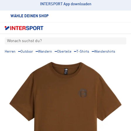
INTERSPORT App downloaden
WÄHLE DEINEN SHOP
Wonach suchst du?
Herren
Outdoor
Wandern
Oberteile
T-Shirts
Wandershirts