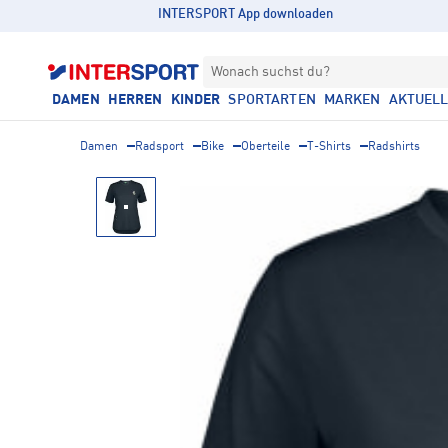
INTERSPORT App downloaden
Wonach suchst du?
DAMEN
HERREN
KINDER
SPORTARTEN
MARKEN
AKTUEL
Damen
Radsport
Bike
Oberteile
T-Shirts
Radshirts