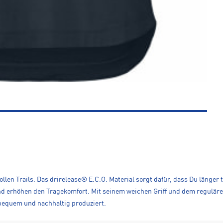
llen Trails. Das drirelease® E.C.O. Material sorgt dafür, dass Du länger 
 erhöhen den Tragekomfort. Mit seinem weichen Griff und dem regulären S
 bequem und nachhaltig produziert.