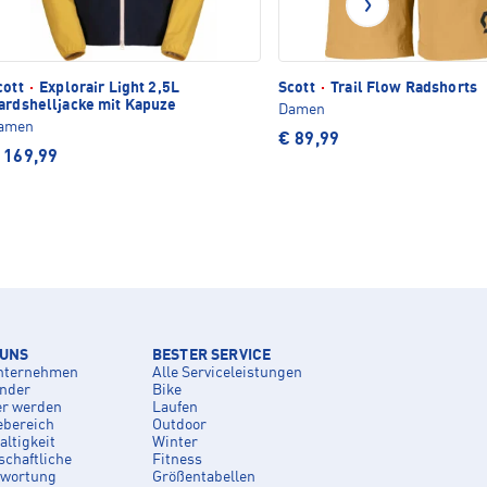
cott
·
Explorair Light 2,5L
Scott
·
Trail Flow Radshorts
ardshelljacke mit Kapuze
Damen
amen
€ 89,99
 169,99
 UNS
BESTER SERVICE
nternehmen
Alle Serviceleistungen
inder
Bike
er werden
Laufen
ebereich
Outdoor
ltigkeit
Winter
schaftliche
Fitness
twortung
Größentabellen