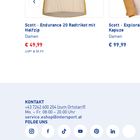
Scott
·
Endurance 20 Radtrikot mit
Scott
·
Explorai
Halfzip
Kapuze
Damen
Damen
€ 49,99
€ 99,99
UVP*
€ 59,99
KONTAKT
+43 7242 600 204 (zum Ortstarif)
Mo. – Fr. 08:00 – 20:00 Uhr
service.eshop
@
intersport.at
FOLGE UNS