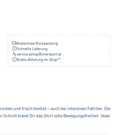
Kostenlose Rücksendung
Schnelle Lieferung
service.eshop
@
intersport.at
Gratis Abholung im Shop**
trocken und frisch bleibst – auch bei intensiven Fahrten. Die
chnitt bietet Dir das Shirt volle Bewegungsfreiheit. Ideal