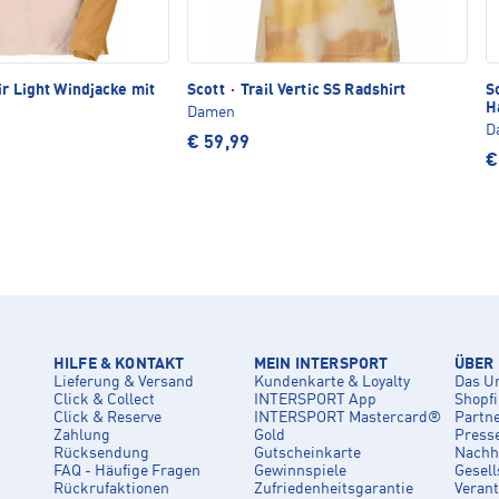
r Light Windjacke mit
Scott
·
Trail Vertic SS Radshirt
S
H
Damen
D
€ 59,99
€
HILFE & KONTAKT
MEIN INTERSPORT
ÜBER
Lieferung & Versand
Kundenkarte & Loyalty
Das U
Click & Collect
INTERSPORT App
Shopf
Click & Reserve
INTERSPORT Mastercard®
Partn
Zahlung
Gold
Press
Rücksendung
Gutscheinkarte
Nachha
FAQ - Häufige Fragen
Gewinnspiele
Gesell
Rückrufaktionen
Zufriedenheitsgarantie
Veran