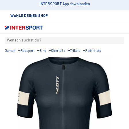
INTERSPORT App downloaden
WÄHLE DEINEN SHOP
Wonach suchst du?
Damen
Radsport
Bike
Oberteile
Trikots
Radtrikots