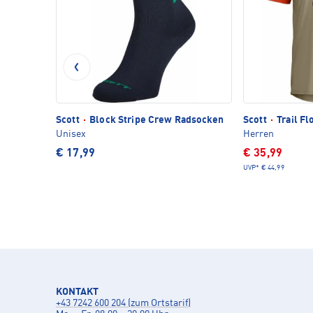
Scott
·
Block Stripe Crew Radsocken
Scott
·
Trail Fl
Unisex
Herren
€ 17,99
€ 35,99
UVP*
€ 44,99
KONTAKT
+43 7242 600 204 (zum Ortstarif)