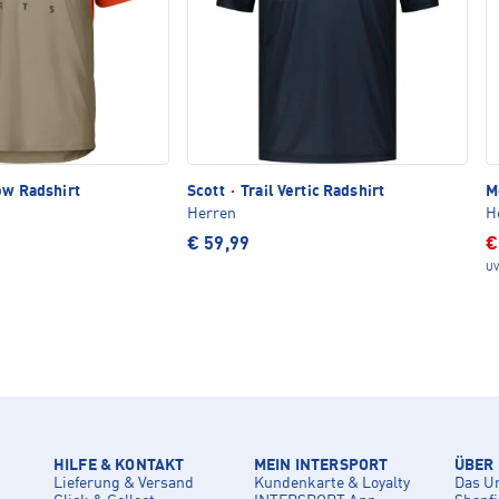
ow Radshirt
Scott
·
Trail Vertic Radshirt
M
Herren
H
€ 59,99
€
UV
HILFE & KONTAKT
MEIN INTERSPORT
ÜBER
Lieferung & Versand
Kundenkarte & Loyalty
Das U