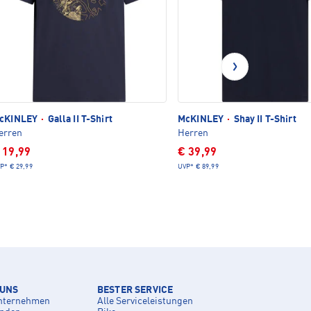
cKINLEY
·
Galla II T-Shirt
McKINLEY
·
Shay II T-Shirt
erren
Herren
 19,99
€ 39,99
P*
€ 29,99
UVP*
€ 89,99
 UNS
BESTER SERVICE
nternehmen
Alle Serviceleistungen