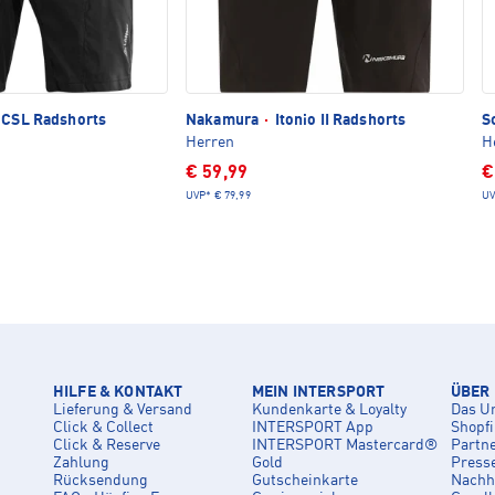
 CSL Radshorts
Nakamura
·
Itonio II Radshorts
S
Herren
H
€ 59,99
€
UVP*
€ 79,99
UV
HILFE & KONTAKT
MEIN INTERSPORT
ÜBER
Lieferung & Versand
Kundenkarte & Loyalty
Das U
Click & Collect
INTERSPORT App
Shopf
Click & Reserve
INTERSPORT Mastercard®
Partn
Zahlung
Gold
Press
Rücksendung
Gutscheinkarte
Nachha