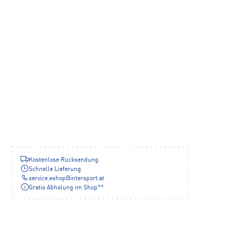
Kostenlose Rücksendung
Schnelle Lieferung
service.eshop
@
intersport.at
Gratis Abholung im Shop**