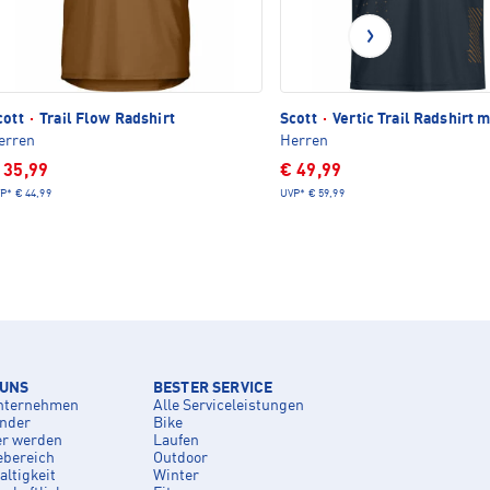
cott
·
Trail Flow Radshirt
Scott
·
Vertic Trail Radshirt m
erren
Herren
 35,99
€ 49,99
P*
€ 44,99
UVP*
€ 59,99
 UNS
BESTER SERVICE
nternehmen
Alle Serviceleistungen
inder
Bike
er werden
Laufen
ebereich
Outdoor
ltigkeit
Winter