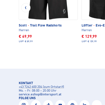
Scott
·
Trail Flow Radshorts
Löffler
·
Evo-E
Herren
Herren
€ 69,99
€ 129,99
UVP*
€ 89,99
UVP*
€ 159,99
KONTAKT
+43 7242 600 204 (zum Ortstarif)
Mo. – Fr. 08:00 – 20:00 Uhr
service.eshop
@
intersport.at
FOLGE UNS