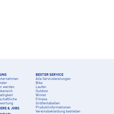
 UNS
BESTER SERVICE
nternehmen
Alle Serviceleistungen
inder
Bike
er werden
Laufen
ebereich
Outdoor
ltigkeit
Winter
schaftliche
Fitness
twortung
Größentabellen
Produktinformationen
ERE & JOBS
Vereinsbekleidung bestellen