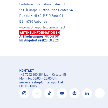
Einführerinformation in die EU:
SSG (Europe) Distribution Center SA
Rue du Kiell 60, P.E.D Zone C1
BE - 6790 Aubange
www.scott-sports.com/contact
ARTIKELINFORMATIONEN
Artikelnummer:
707049401
Im Angebot seit
28.08.2024
KONTAKT
+43 7242 600 204 (zum Ortstarif)
Mo. – Fr. 08:00 – 20:00 Uhr
service.eshop
@
intersport.at
FOLGE UNS