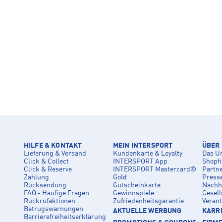
HILFE & KONTAKT
MEIN INTERSPORT
ÜBER
Lieferung & Versand
Kundenkarte & Loyalty
Das U
Click & Collect
INTERSPORT App
Shopf
Click & Reserve
INTERSPORT Mastercard®
Partn
Zahlung
Gold
Press
Rücksendung
Gutscheinkarte
Nachha
FAQ - Häufige Fragen
Gewinnspiele
Gesell
Rückrufaktionen
Zufriedenheitsgarantie
Veran
Betrugswarnungen
AKTUELLE WERBUNG
KARRI
Barrierefreiheitserklärung