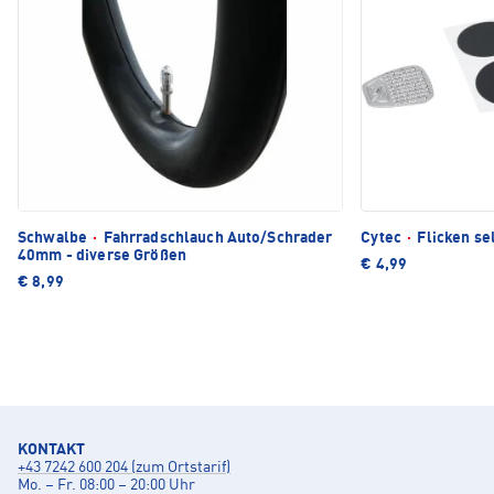
Schwalbe
·
Fahrradschlauch Auto/Schrader
Cytec
·
Flicken se
40mm - diverse Größen
€ 4,99
€ 8,99
KONTAKT
+43 7242 600 204 (zum Ortstarif)
Mo. – Fr. 08:00 – 20:00 Uhr