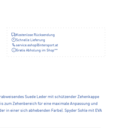
Kostenlose Rücksendung
Schnelle Lieferung
service.eshop
@
intersport.at
Gratis Abholung im Shop**
serabweisendes Suede Leder mit schützender Zehenkappe
is zum Zehenbereich für eine maximale Anpassung und
r in einer sich abhebenden Farbe). Spyder Sohle mit EVA