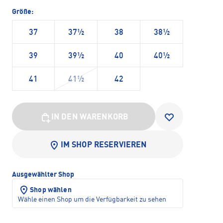
Größe:
37
37½
38
38½
39
39½
40
40½
41
41½
42
IN DEN WARENKORB
IM SHOP RESERVIEREN
Ausgewählter Shop
Shop wählen
Wähle einen Shop um die Verfügbarkeit zu sehen