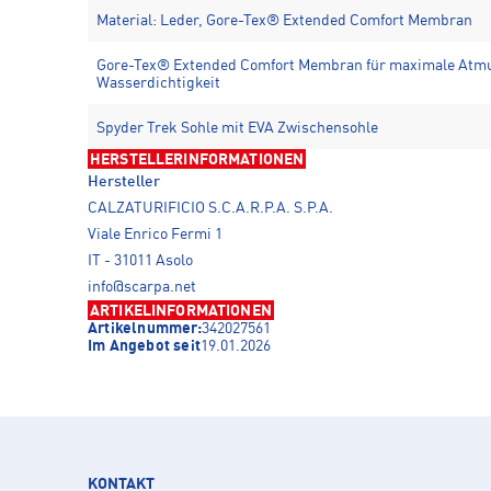
Material: Leder, Gore-Tex® Extended Comfort Membran
Gore-Tex® Extended Comfort Membran für maximale Atmu
Wasserdichtigkeit
Spyder Trek Sohle mit EVA Zwischensohle
HERSTELLERINFORMATIONEN
Hersteller
CALZATURIFICIO S.C.A.R.P.A. S.P.A.
Viale Enrico Fermi 1
IT - 31011 Asolo
info@scarpa.net
ARTIKELINFORMATIONEN
Artikelnummer:
342027561
Im Angebot seit
19.01.2026
KONTAKT