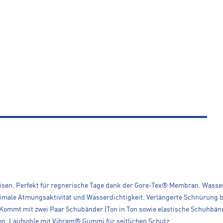
Reisen. Perfekt für regnerische Tage dank der Gore-Tex® Membran. Was
ale Atmungsaktivität und Wasserdichtigkeit. Verlängerte Schnürung b
ommt mit zwei Paar Schubänder (Ton in Ton sowie elastische Schuhbände
n, Laufsohle mit Vibram® Gummi für seitlichen Schutz.