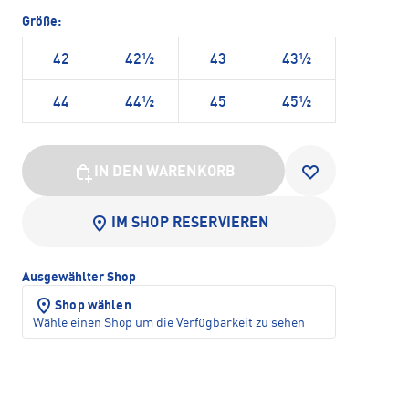
Größe:
42
42½
43
43½
44
44½
45
45½
IN DEN WARENKORB
IM SHOP RESERVIEREN
Ausgewählter Shop
Shop wählen
Wähle einen Shop um die Verfügbarkeit zu sehen