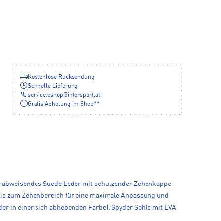
Kostenlose Rücksendung
Schnelle Lieferung
service.eshop
@
intersport.at
Gratis Abholung im Shop**
serabweisendes Suede Leder mit schützender Zehenkappe
is zum Zehenbereich für eine maximale Anpassung und
r in einer sich abhebenden Farbe). Spyder Sohle mit EVA