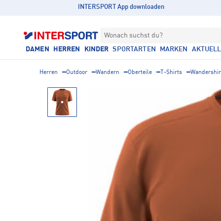
INTERSPORT App downloaden
Wonach suchst du?
DAMEN
HERREN
KINDER
SPORTARTEN
MARKEN
AKTUEL
Herren
Outdoor
Wandern
Oberteile
T-Shirts
Wandershir