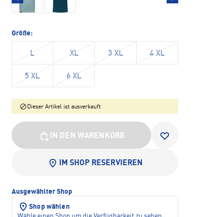
Größe:
L
XL
3 XL
4 XL
5 XL
6 XL
Dieser Artikel ist ausverkauft
IN DEN WARENKORB
IM SHOP RESERVIEREN
Ausgewählter Shop
Shop wählen
Wähle einen Shop um die Verfügbarkeit zu sehen