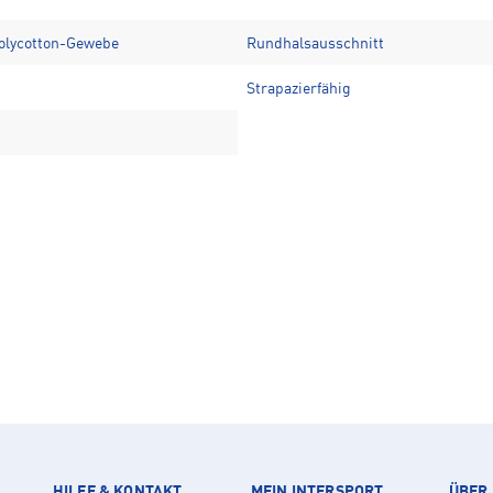
Polycotton-Gewebe
Rundhalsausschnitt
Strapazierfähig
HILFE & KONTAKT
MEIN INTERSPORT
ÜBER