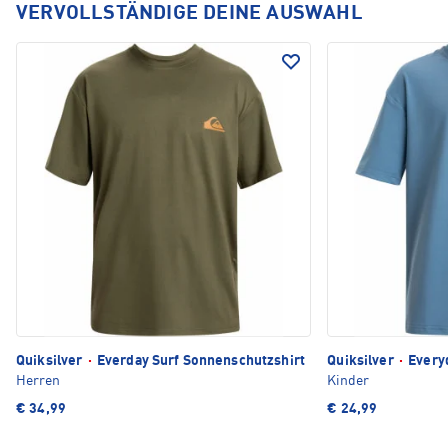
VERVOLLSTÄNDIGE DEINE AUSWAHL
Quiksilver
·
Everday Surf Sonnenschutzshirt
Quiksilver
·
Everyd
Herren
Kinder
€ 34,99
€ 24,99