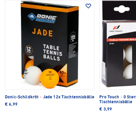
Donic-Schildkröt
·
Jade 12x Tischtennisbälle
Pro Touch
·
0 Ster
Tischtennisbälle
€ 6,99
€ 3,99