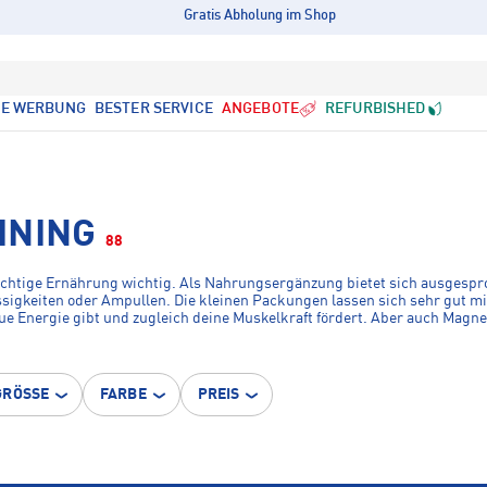
Gratis Abholung im Shop
LE WERBUNG
BESTER SERVICE
ANGEBOTE
REFURBISHED
INING
88
e richtige Ernährung wichtig. Als Nahrungsergänzung bietet sich ausgespr
ssigkeiten oder Ampullen. Die kleinen Packungen lassen sich sehr gut mi
neue Energie gibt und zugleich deine Muskelkraft fördert. Aber auch Mag
t nur durch das Training erreicht, sondern auch über die Nahrung zugef
GRÖSSE
FARBE
PREIS