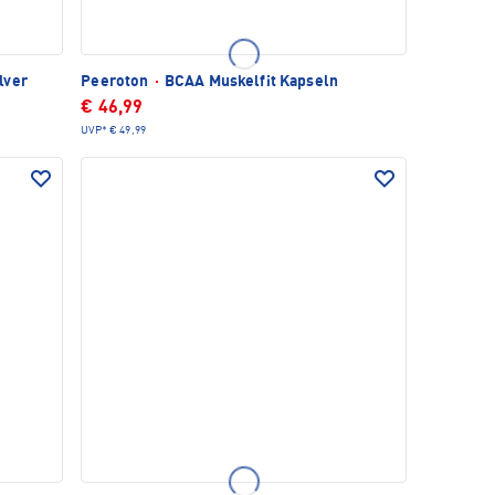
lver
Peeroton
·
BCAA Muskelfit Kapseln
€ 46,99
UVP*
€ 49,99