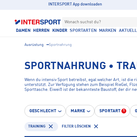
INTERSPORT App downloaden
Wonach suchst du?
DAMEN
HERREN
KINDER
SPORTARTEN
MARKEN
AKTUEL
Ausrüstung
Sportnahrung
SPORTNAHRUNG • TRA
Wenn du intensiv Sport betreibst, egal welcher Art, ist di
unterstützt. Zur Verfügung stehen zum Beispiel RieGel, Flü
Sporttasche. Eiweiß ist der bekannteste Baustoff, der dir 
Bestandteile mancher Sportnahrung. Fitness wird eben nich
GESCHLECHT
MARKE
SPORTART
1
TRAINING
FILTER LÖSCHEN