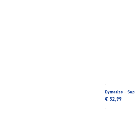
Dymatize
·
Supe
€ 52,99