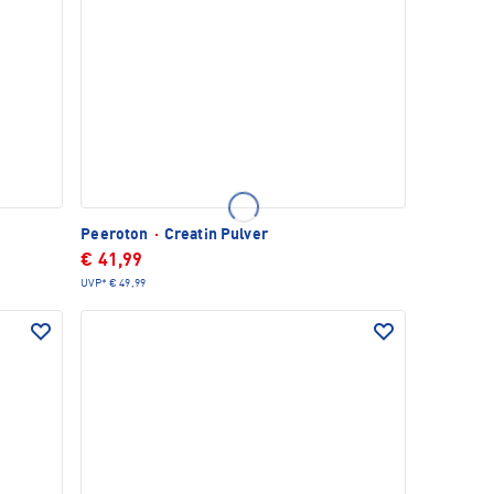
Peeroton
·
Creatin Pulver
€ 41,99
UVP*
€ 49,99