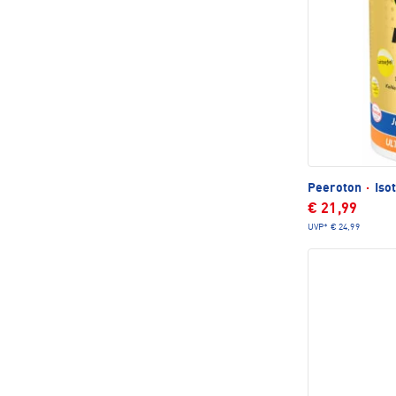
Peeroton
·
Isot
€ 21,99
UVP*
€ 24,99