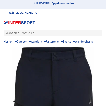
INTERSPORT App downloaden
WÄHLE DEINEN SHOP
Wonach suchst du?
Herren
Outdoor
Wandern
Unterteile
Shorts
Wandershorts