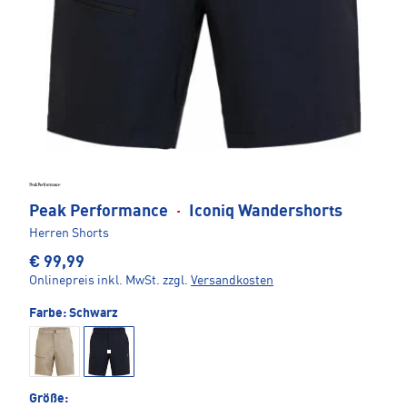
Peak Performance
·
Iconiq Wandershorts
Herren Shorts
€ 99,99
Onlinepreis inkl. MwSt.
zzgl.
Versandkosten
Farbe:
Schwarz
Größe: