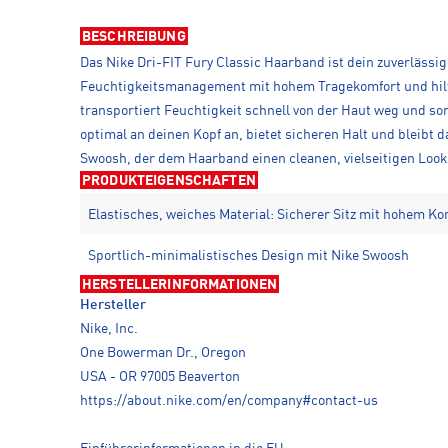
BESCHREIBUNG
Das Nike Dri-FIT Fury Classic Haarband ist dein zuverlässig
Feuchtigkeitsmanagement mit hohem Tragekomfort und hilft 
transportiert Feuchtigkeit schnell von der Haut weg und so
optimal an deinen Kopf an, bietet sicheren Halt und bleibt
Swoosh, der dem Haarband einen cleanen, vielseitigen Look 
PRODUKTEIGENSCHAFTEN
Elastisches, weiches Material: Sicherer Sitz mit hohem Ko
Sportlich-minimalistisches Design mit Nike Swoosh
HERSTELLERINFORMATIONEN
Hersteller
Nike, Inc.
One Bowerman Dr., Oregon
USA - OR 97005 Beaverton
https://about.nike.com/en/company#contact-us