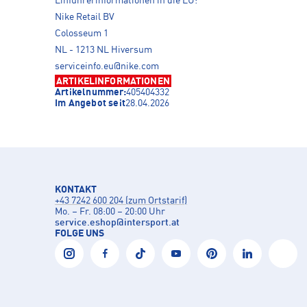
Einführerinformationen in die EU:
Nike Retail BV
Colosseum 1
NL - 1213 NL Hiversum
serviceinfo.eu@nike.com
ARTIKELINFORMATIONEN
Artikelnummer:
405404332
Im Angebot seit
28.04.2026
KONTAKT
+43 7242 600 204 (zum Ortstarif)
Mo. – Fr. 08:00 – 20:00 Uhr
service.eshop
@
intersport.at
FOLGE UNS