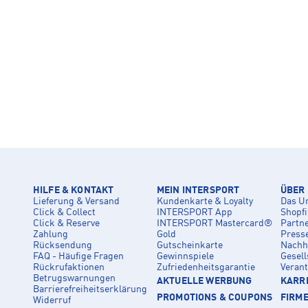
HILFE & KONTAKT
MEIN INTERSPORT
ÜBER
Lieferung & Versand
Kundenkarte & Loyalty
Das U
Click & Collect
INTERSPORT App
Shopf
Click & Reserve
INTERSPORT Mastercard®
Partn
Zahlung
Gold
Press
Rücksendung
Gutscheinkarte
Nachha
FAQ - Häufige Fragen
Gewinnspiele
Gesell
Rückrufaktionen
Zufriedenheitsgarantie
Veran
Betrugswarnungen
AKTUELLE WERBUNG
KARRI
Barrierefreiheitserklärung
PROMOTIONS & COUPONS
FIRM
Widerruf