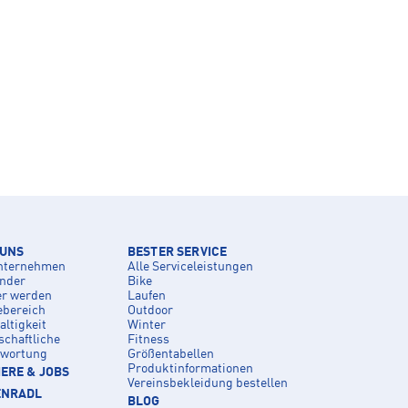
 UNS
BESTER SERVICE
nternehmen
Alle Serviceleistungen
inder
Bike
er werden
Laufen
ebereich
Outdoor
ltigkeit
Winter
schaftliche
Fitness
twortung
Größentabellen
Produktinformationen
ERE & JOBS
Vereinsbekleidung bestellen
ENRADL
BLOG