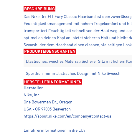
BESCHREIBUNG
Das Nike Dri-FIT Fury Classic Haarband ist dein zuverlässig
Feuchtigkeitsmanagement mit hohem Tragekomfort und hilft 
transportiert Feuchtigkeit schnell von der Haut weg und so
optimal an deinen Kopf an, bietet sicheren Halt und bleibt
Swoosh, der dem Haarband einen cleanen, vielseitigen Look 
PRODUKTEIGENSCHAFTEN
Elastisches, weiches Material: Sicherer Sitz mit hohem Ko
Sportlich-minimalistisches Design mit Nike Swoosh
HERSTELLERINFORMATIONEN
Hersteller
Nike, Inc.
One Bowerman Dr., Oregon
USA - OR 97005 Beaverton
https://about.nike.com/en/company#contact-us
Einführerinformationen in die EU: