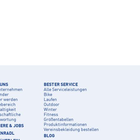
 UNS
BESTER SERVICE
nternehmen
Alle Serviceleistungen
inder
Bike
er werden
Laufen
ebereich
Outdoor
ltigkeit
Winter
schaftliche
Fitness
twortung
Größentabellen
Produktinformationen
ERE & JOBS
Vereinsbekleidung bestellen
ENRADL
BLOG