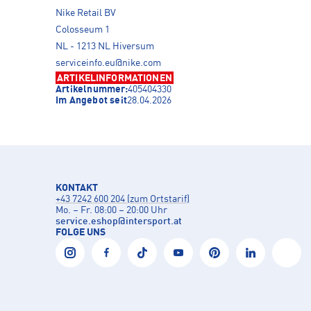
Nike Retail BV
Colosseum 1
NL - 1213 NL Hiversum
serviceinfo.eu@nike.com
ARTIKELINFORMATIONEN
Artikelnummer:
405404330
Im Angebot seit
28.04.2026
KONTAKT
+43 7242 600 204 (zum Ortstarif)
Mo. – Fr. 08:00 – 20:00 Uhr
service.eshop
@
intersport.at
FOLGE UNS