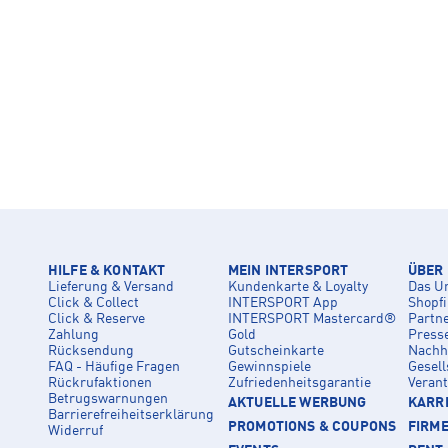
HILFE & KONTAKT
MEIN INTERSPORT
ÜBER
Lieferung & Versand
Kundenkarte & Loyalty
Das U
Click & Collect
INTERSPORT App
Shopf
Click & Reserve
INTERSPORT Mastercard®
Partn
Zahlung
Gold
Press
Rücksendung
Gutscheinkarte
Nachha
FAQ - Häufige Fragen
Gewinnspiele
Gesell
Rückrufaktionen
Zufriedenheitsgarantie
Veran
Betrugswarnungen
AKTUELLE WERBUNG
KARRI
Barrierefreiheitserklärung
PROMOTIONS & COUPONS
FIRM
Widerruf