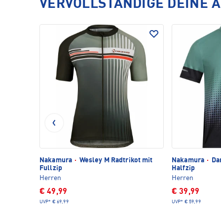
VERVOLLSTÄNDIGE DEINE 
Nakamura
·
Wesley M Radtrikot mit
Nakamura
·
Dan
Fullzip
Halfzip
Herren
Herren
€ 49,99
€ 39,99
UVP*
€ 69,99
UVP*
€ 59,99