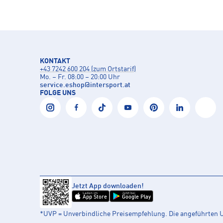
KONTAKT
+43 7242 600 204 (zum Ortstarif)
Mo. – Fr. 08:00 – 20:00 Uhr
service.eshop
@
intersport.at
FOLGE UNS
Jetzt App downloaden!
Laden im
Jetzt bei
App Store
Google Play
*UVP = Unverbindliche Preisempfehlung. Die angeführten UV