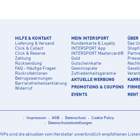
HILFE & KONTAKT
MEIN INTERSPORT
ÜBER
Lieferung & Versand
Kundenkarte & Loyalty
Das U
Click & Collect
INTERSPORT App
Shopf
Click & Reserve
INTERSPORT Mastercard®
Partn
Zahlung
Gold
Press
Rücksendung
Gutscheinkarte
Nachha
FAQ - Häufige Fragen
Gewinnspiele
Gesell
Rückrufaktionen
Zufriedenheitsgarantie
Veran
Betrugswarnungen
AKTUELLE WERBUNG
KARRI
Barrierefreiheitserklärung
PROMOTIONS & COUPONS
FIRM
Widerruf
EVENTS
RENT 
Impressum
AGB
Datenschutz
Cookie Policy
Datenschutzeinstellungen
Ps sind die aktuellen vom Hersteller unverbindlich empfohlenen Listen