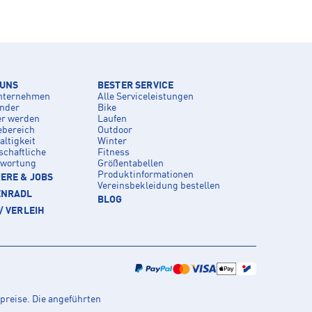
 UNS
BESTER SERVICE
nternehmen
Alle Serviceleistungen
inder
Bike
er werden
Laufen
ebereich
Outdoor
ltigkeit
Winter
schaftliche
Fitness
twortung
Größentabellen
Produktinformationen
ERE & JOBS
Vereinsbekleidung bestellen
ENRADL
BLOG
/ VERLEIH
preise. Die angeführten