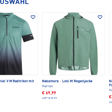
AUSWAHL
iel V M Radtrikot mit
Nakamura
·
Loki M Regenjacke
N
F
Herren
H
€ 69,99
€
UVP*
€ 99,99
UV