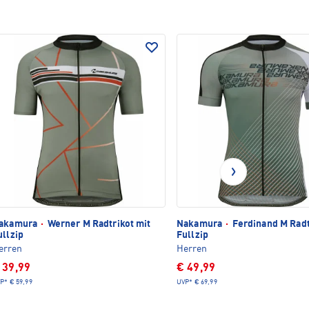
akamura
·
Werner M Radtrikot mit
Nakamura
·
Ferdinand M Radt
ullzip
Fullzip
erren
Herren
 39,99
€ 49,99
P*
€ 59,99
UVP*
€ 69,99