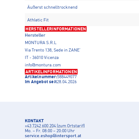
Äußerst schnelltrocknend
Athletic Fit
HERSTELLERINFORMATIONEN
Hersteller
MONTURA S.R.L
Via Trento 138, Sede in ZANE’
IT - 36010 Vicenza
info@montura.com
ARTIKELINFORMATIONEN
Artikelnummer:
588449077
Im Angebot seit
28.04.2026
KONTAKT
+43 7242 600 204 (zum Ortstarif)
Mo. – Fr. 08:00 – 20:00 Uhr
service.eshop
@
intersport.at