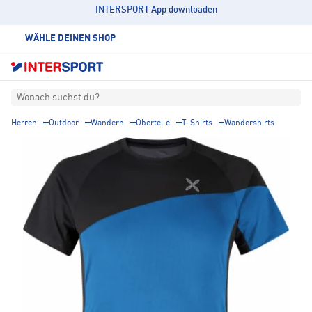
INTERSPORT App downloaden
WÄHLE DEINEN SHOP
Wonach suchst du?
Herren
Outdoor
Wandern
Oberteile
T-Shirts
Wandershirts